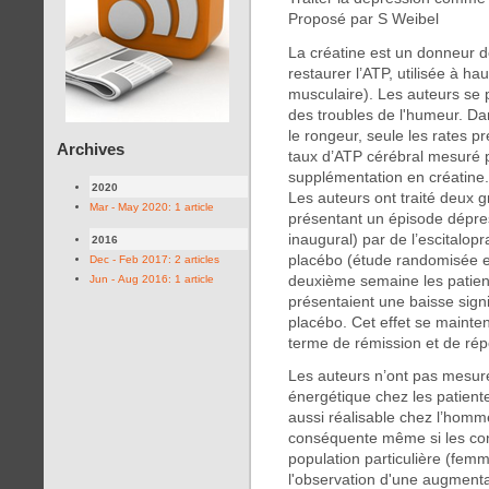
Proposé par S Weibel
La créatine est un donneur 
restaurer l’ATP, utilisée à ha
musculaire). Les auteurs se 
des troubles de l'humeur. D
le rongeur, seule les rates p
Archives
taux d’ATP cérébral mesuré 
supplémentation en créatine.
2020
Les auteurs ont traité deux
Mar - May 2020: 1 article
présentant un épisode dépre
inaugural) par de l’escitalop
2016
placébo (étude randomisée e
Dec - Feb 2017: 2 articles
deuxième semaine les patien
Jun - Aug 2016: 1 article
présentaient une baisse sign
placébo. Cet effet se mainten
terme de rémission et de ré
Les auteurs n’ont pas mesure
énergétique chez les patient
aussi réalisable chez l’homme
conséquente même si les con
population particulière (femm
l'observation d'une augmenta