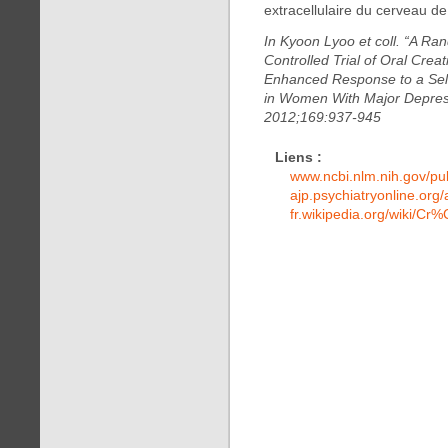
extracellulaire du cerveau de 
In Kyoon Lyoo et coll. “A Ra
Controlled Trial of Oral Cre
Enhanced Response to a Sele
in Women With Major Depress
2012;169:937-945
Liens :
www.ncbi.nlm.nih.gov/
ajp.psychiatryonline.org/
fr.wikipedia.org/wiki/C