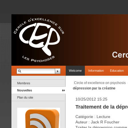
Welcome
Information
Education
Circle of excellence on psychosis
Membres
dépression par la créatine
Nouvelles
Plan du site
10/25/2012 15:25
Traitement de la dépr
Catégorie : Lecture
Auteur : Jack R Foucher
Traiter la dépression comme 