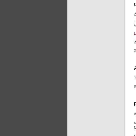
2
T
c
2
2
J
S
A
«
M