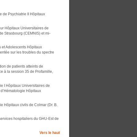
e de Psychiatrie II Hôpitaux
eur Hôpitaux Universitaires de
de Strasbourg (CEMNIS) et mi-
s et Adolescents Hôpitaux
entée sur les troubles du spectre
ion de patients atteints de
e à la session 35 de Profamille,
ie I Hôpitaux Universitaires de
e d’Hématologie Hôpitaux
e Hôpitaux civils de Colmar (Dr. B.
services hospitaliers du GHU-Est de
Vers le haut