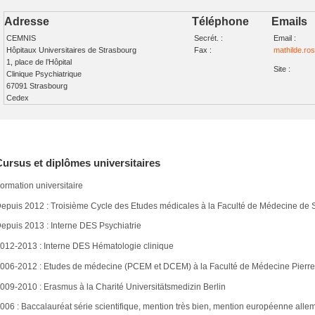
Adresse
Téléphone
Emails
CEMNIS
Secrét. :
Email :
Hôpitaux Universitaires de Strasbourg
Fax :
mathilde.ro
1, place de l’Hôpital
Site :
Clinique Psychiatrique
67091 Strasbourg
Cedex
Cursus et diplômes universitaires
ormation universitaire
epuis 2012 : Troisième Cycle des Etudes médicales à la Faculté de Médecine de 
epuis 2013 : Interne DES Psychiatrie
012-2013 : Interne DES Hématologie clinique
006-2012 : Etudes de médecine (PCEM et DCEM) à la Faculté de Médecine Pierre e
009-2010 : Erasmus à la Charité Universitätsmedizin Berlin
006 : Baccalauréat série scientifique, mention très bien, mention européenne all