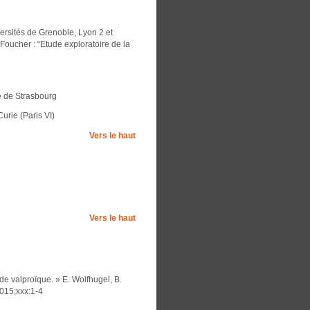
rsités de Grenoble, Lyon 2 et
oucher : “Etude exploratoire de la
e de Strasbourg
urie (Paris VI)
Vers le haut
Vers le haut
e valproïque. » E. Wolfhugel, B.
2015;xxx:1-4