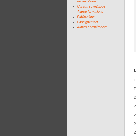
universitaires
Cursus scientifique
Autres formations
Publications
Enseignement
Autres compétences
F
D
D
2
2
2
2