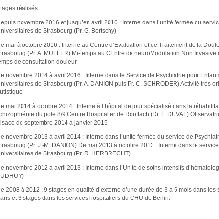
tages réalisés
epuis novembre 2016 et jusqu’en avril 2016 : Interne dans l’unité fermée du servic
niversitaires de Strasbourg (Pr. G. Bertschy)
e mai à octobre 2016 : Interne au Centre d’Evaluation et de Traitement de la Doul
trasbourg (Pr. A. MULLER) Mi-temps au CEntre de neuroModulation Non Invasive 
emps de consultation douleur
e novembre 2014 à avril 2016 : Interne dans le Service de Psychiatrie pour Enfant
niversitaires de Strasbourg (Pr. A. DANION puis Pr. C. SCHRODER) Activité très ori
utistique
e mai 2014 à octobre 2014 : Interne à l’hôpital de jour spécialisé dans la réhabilitat
chizophrénie du pole 8/9 Centre Hospitalier de Rouffach (Dr. F. DUVAL) Observatric
lsace de septembre 2014 à janvier 2015
e novembre 2013 à avril 2014 : Interne dans l’unité fermée du service de Psychiatr
trasbourg (Pr. J.-M. DANION) De mai 2013 à octobre 2013 : Interne dans le servic
niversitaires de Strasbourg (Pr. R. HERBRECHT)
e novembre 2012 à avril 2013 : Interne dans l’Unité de soins intensifs d’hématologi
AUDHUY)
e 2008 à 2012 : 9 stages en qualité d’externe d’une durée de 3 à 5 mois dans les 
aris et 3 stages dans les services hospitaliers du CHU de Berlin.