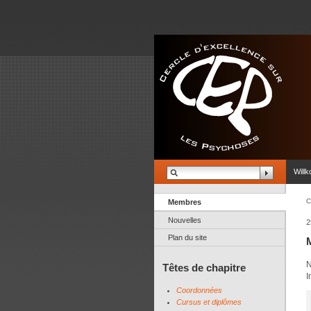
Will
C
Membres
Nouvelles
2
Plan du site
N
Têtes de chapitre
I
Coordonnées
Cursus et diplômes