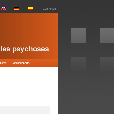
Connexion
tients
Mitgliedsportal