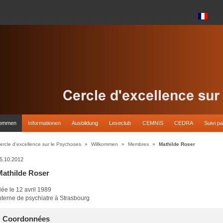
kommen
Informationen
Ausbildung
Leseclub
CEMNIS
CEDRA
Suivi pa
ercle d'excellence sur le Psychoses
»
Willkommen
»
Membres
»
Mathilde Roser
5.10.2012
Mathilde Roser
ée le 12 avril 1989
nterne de psychiatre à Strasbourg
Coordonnées