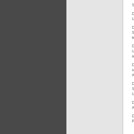
S
D
U
D
S
t
D
U
a
D
s
A
D
S
U
D
D
P