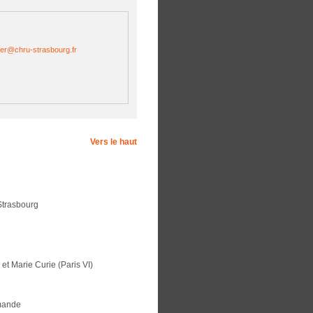
ser@
chru-strasbourg.fr
Vers le haut
Strasbourg
t Marie Curie (Paris VI)
emande