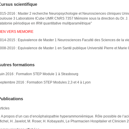
Cursus scientifique
015-2016 : Master 2 recherche Neuropsychologie et Neurosciences cliniques Unive
oulouse 3 Laboratoire ICube UMR CNRS 7357 Mémoire sous la direction du Dr. J. F
atatonie périodique en IRM quantitative mulitparamétrique”
LIEN VERS MEMOIRE
014-2015 : Equivalence de Master 1 Neurosciences Faculté des Sciences de la vi
008-2010 : Equivalence de Master 1 en Santé publique Université Pierre et Marie C
Autres formations
uin 2016 : Formation STEP Module 1 à Strasbourg
eptembre 2016 : Formation STEP Modules 2,3 et 4 à Lyon
Publications
rticles
 A propos d’un cas d’encéphalopathie hyperammoniémique. Rôle possible de l’acid
ichel, H. Javelot, M. Roser, H. Kobayashi, Le Pharmacien Hospitalier et Clinicien 