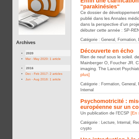
Enfin une clarificatio
"parakinésies"
Ce dossier de développement p
publié dans les Annales médic
dans la perspective d’un proje
débuter cette année : SP-RENE
Catégorie : General, Formation,
Archives
Découverte en écho
2020
Rien de neuf sous le soleil. d
Mar - May 2020: 1 article
Mainberger O, Foucher JR. Ca
imaging. The Lancet Psychiat
2016
Dec - Feb 2017: 2 articles
plus]
Jun - Aug 2016: 1 article
Catégorie : Formation, General,
Internal
Psychomotricité : mis
européenne sur un c
Un publication de l'ECSP
[En 
Catégorie : Lecture, Internal, R
crypto