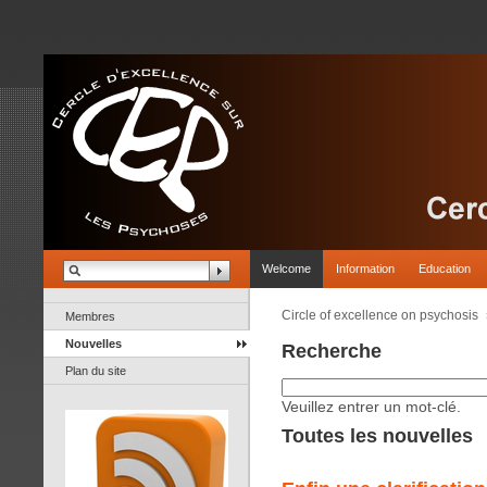
Welcome
Information
Education
Circle of excellence on psychosis
Membres
Nouvelles
Recherche
Plan du site
Veuillez entrer un mot-clé.
Toutes les nouvelles