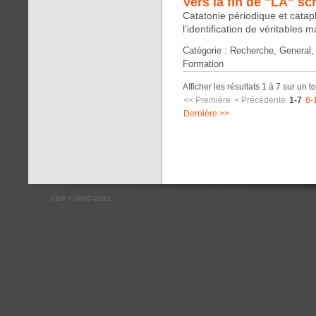
Vers la fin de "LA" sc
Catatonie périodique et catap
l’identification de véritables 
Catégorie : Recherche, General, 
Formation
Afficher les résultats 1 à 7 sur un t
<< Première
< Précédente
1-7
8-
Dernière >>
CEP
©
2007-2021