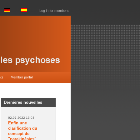
Log in for members
nts
Member portal
Dernières nouvelles
02.07.2022 13:03
Enfin une
clarification du
concept de
"parakinésies"