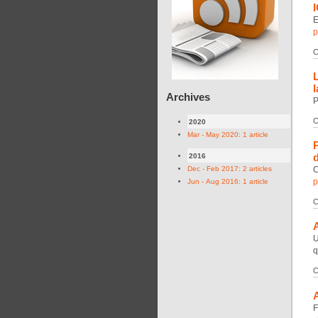
E
p
C
Archives
P
C
2020
Mar - May 2020: 1 article
d
2016
Dec - Feb 2017: 2 articles
C
p
Jun - Aug 2016: 1 article
C
A
U
q
C
F