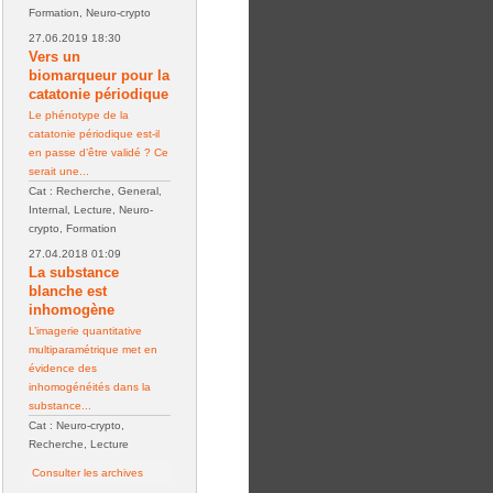
Formation, Neuro-crypto
27.06.2019 18:30
Vers un
biomarqueur pour la
catatonie périodique
Le phénotype de la
catatonie périodique est-il
en passe d’être validé ? Ce
serait une...
Cat : Recherche, General,
Internal, Lecture, Neuro-
crypto, Formation
27.04.2018 01:09
La substance
blanche est
inhomogène
L’imagerie quantitative
multiparamétrique met en
évidence des
inhomogénéités dans la
substance...
Cat : Neuro-crypto,
Recherche, Lecture
Consulter les archives