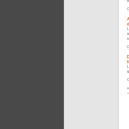
r
C
L
a
s
C
t
L
q
C
A
<