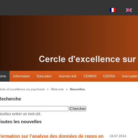
come
Information
Education
Journal club
CEMNIS
CEDRA
Suivi patie
ircle of excellence on psychosis
»
Welcome
»
Nouvelles
Recherche
euillez entrer un mot-clé.
Toutes les nouvelles
Formation sur l'analyse des données de repos en
18.07.2014