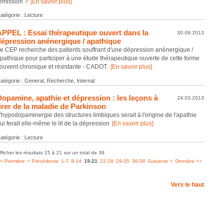
émission ?
[En savoir plus]
atégorie : Lecture
APPEL : Essai thérapeutique ouvert dans la
30.09.2013
dépression anénergique / apathique
e CEP recherche des patients souffrant d'une dépression anénergique /
pathique pour participer à une étude thérapeutique ouverte de cette forme
ouvent chronique et résistante - CADOT.
[En savoir plus]
atégorie : General, Recherche, Internal
Dopamine, apathie et dépression : les leçons à
24.03.2013
irer de la maladie de Parkinson
'hypodopaminergie des structures limbiques serait à l'origine de l'apathie
ui ferait elle-même le lit de la dépression
[En savoir plus]
atégorie : Lecture
fficher les résultats 15 à 21 sur un total de 38
< Première
< Précédente
1-7
8-14
15-21
22-28
29-35
36-38
Suivante >
Dernière >>
Vers le haut