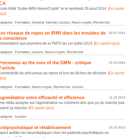
ICA
cole d'été "Icube-IMIS-NeuroCrypto" le le vendredi 29 aout 2014
[En savoir
lus]
atégorie : Formation, General, Internal, Lecture, Neuro-crypto, Recherche
Les réseaux de repos en IRMf dans les troubles de
02.07.2014
la conscience
résentation aux journées de la FMTS du 1er juillet 2014
[En savoir plus]
atégorie : Formation, Lecture, Neuro-crypto, Recherche
Precuneus as the core of the DMN - critique
21.03.2014
'article
onnectivité du précuneus au repos et lors de tâches de décision
[En savoir
lus]
atégorie : Formation, Neuro-crypto, Recherche, Lecture
gomélatine entre efficacité et efficience
11.10.2013
ne méta-analyse sur l'agomélatine ou comment dire que ça ne marche pas
uand ça marche
[En savoir plus]
atégorie : Lecture
Antipsychotique et rétablissement
10.10.2013
aut-il arrêter les neuroleptiques chez les patients psychotiques en