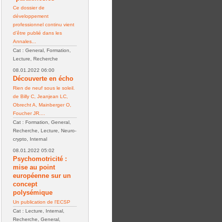
Ce dossier de
développement
professionnel continu vient
d’être publié dans les
Annales...
Cat : General, Formation,
Lecture, Recherche
08.01.2022 06:00
Découverte en écho
Rien de neuf sous le soleil.
de Billy C, Jeanjean LC,
Obrecht A, Mainberger O,
Foucher JR....
Cat : Formation, General,
Recherche, Lecture, Neuro-
crypto, Internal
08.01.2022 05:02
Psychomotricité :
mise au point
européenne sur un
concept
polysémique
Un publication de l'ECSP
Cat : Lecture, Internal,
Recherche, General,