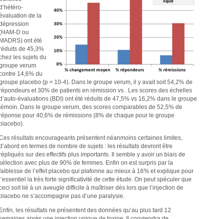
d’hétéro-
évaluation de la
dépression
(HAM-D ou
MADRS) ont été
réduits de 45,3%
chez les sujets du
groupe verum
contre 14,6% du
groupe placebo (p < 10-4). Dans le groupe verum, il y avait soit 54,2% de
répondeurs et 30% de patients en rémission vs . Les scores des échelles
d’auto-évaluations (BDI) ont été réduits de 47,5% vs 16,2% dans le groupe
témoin. Dans le groupe verum, des scores comparables de 52,5% de
réponse pour 40,6% de rémissions (8% de chaque pour le groupe
placebo).
Ces résultats encourageants présentent néanmoins certaines limites,
d’abord en termes de nombre de sujets : les résultats devront être
répliqués sur des effectifs plus importants. Il semble y avoir un biais de
sélection avec plus de 90% de femmes. Enfin on est surpris par la
faiblesse de l’effet placebo qui plafonne au mieux à 16% et explique pour
l’essentiel la très forte significativité de cette étude. On peut spéculer que
ceci soit lié à un aveugle difficile à maîtriser dès lors que l’injection de
placebo ne s’accompagne pas d’une paralysie.
Enfin, les résultats ne présentent des données qu’au plus tard 12
semaines après une injection unique de toxine. Il conviendra de