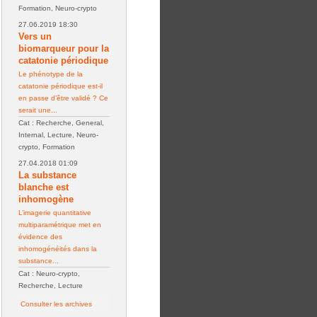
Formation, Neuro-crypto
27.06.2019 18:30
Vers un
biomarqueur pour la
catatonie périodique
Le phénotype de la
catatonie périodique est-il
en passe d’être validé ? Ce
serait une...
Cat : Recherche, General,
Internal, Lecture, Neuro-
crypto, Formation
27.04.2018 01:09
La substance
blanche est
inhomogène
L’imagerie quantitative
multiparamétrique met en
évidence des
inhomogénéités dans la
substance...
Cat : Neuro-crypto,
Recherche, Lecture
Consulter les archives