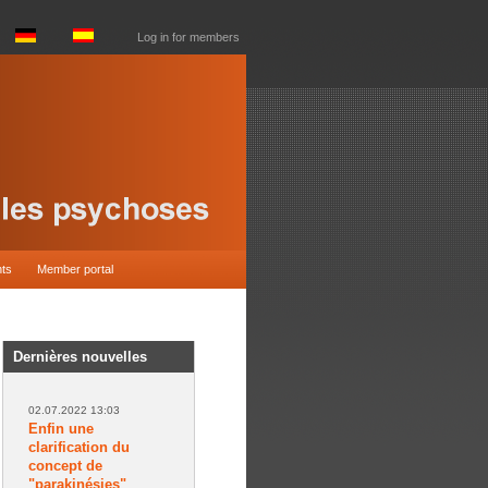
Log in for members
nts
Member portal
Dernières nouvelles
02.07.2022 13:03
Enfin une
clarification du
concept de
"parakinésies"