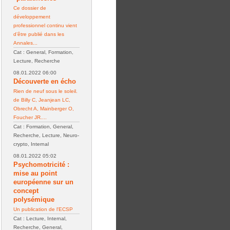
Ce dossier de
développement
professionnel continu vient
d’être publié dans les
Annales...
Cat : General, Formation,
Lecture, Recherche
08.01.2022 06:00
Découverte en écho
Rien de neuf sous le soleil.
de Billy C, Jeanjean LC,
Obrecht A, Mainberger O,
Foucher JR....
Cat : Formation, General,
Recherche, Lecture, Neuro-
crypto, Internal
08.01.2022 05:02
Psychomotricité :
mise au point
européenne sur un
concept
polysémique
Un publication de l'ECSP
Cat : Lecture, Internal,
Recherche, General,