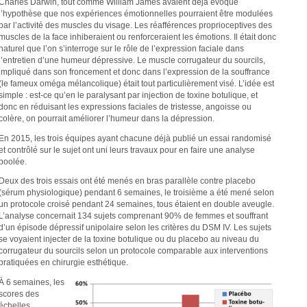
Charles Darwin, tout comme William James avaient déjà évoqué
l’hypothèse que nos expériences émotionnelles pourraient être modulées
par l’activité des muscles du visage. Les réafférences proprioceptives des
muscles de la face inhiberaient ou renforceraient les émotions. Il était donc
naturel que l’on s’interroge sur le rôle de l’expression faciale dans
l’entretien d’une humeur dépressive. Le muscle corrugateur du sourcils,
impliqué dans son froncement et donc dans l’expression de la souffrance
(le fameux oméga mélancolique) était tout particulièrement visé. L’idée est
simple : est-ce qu’en le paralysant par injection de toxine botulique, et
donc en réduisant les expressions faciales de tristesse, angoisse ou
colère, on pourrait améliorer l’humeur dans la dépression.
En 2015, les trois équipes ayant chacune déjà publié un essai randomisé
et contrôlé sur le sujet ont uni leurs travaux pour en faire une analyse
poolée.
Deux des trois essais ont été menés en bras parallèle contre placebo
(sérum physiologique) pendant 6 semaines, le troisième a été mené selon
un protocole croisé pendant 24 semaines, tous étaient en double aveugle.
L’analyse concernait 134 sujets comprenant 90% de femmes et souffrant
d’un épisode dépressif unipolaire selon les critères du DSM IV. Les sujets
se voyaient injecter de la toxine botulique ou du placebo au niveau du
corrugateur du sourcils selon un protocole comparable aux interventions
pratiquées en chirurgie esthétique.
À 6 semaines, les
scores des
échelles