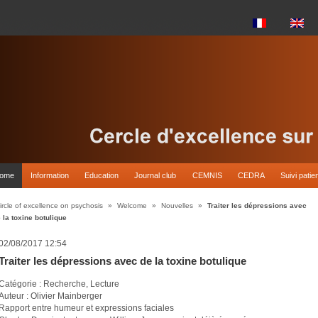
come
Information
Education
Journal club
CEMNIS
CEDRA
Suivi patie
ircle of excellence on psychosis
»
Welcome
»
Nouvelles
»
Traiter les dépressions avec
 la toxine botulique
02/08/2017 12:54
Traiter les dépressions avec de la toxine botulique
Catégorie : Recherche, Lecture
Auteur : Olivier Mainberger
Rapport entre humeur et expressions faciales