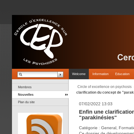
Welcome
Information
Education
Circle of excellence on psychosis
Membres
clarification du concept de "para
Nouvelles
Plan du site
07/02/2022 13:03
Enfin une clarificati
"parakinésies"
Catégorie : General, Format
Ce dossier de développement 