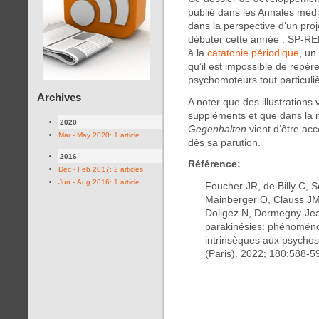
publié dans les Annales médi
dans la perspective d’un proj
débuter cette année : SP-R
à la
catatonie périodique
, u
qu’il est impossible de repér
psychomoteurs tout particuli
Archives
A noter que des illustrations
suppléments et que dans la 
2020
Gegenhalten
vient d’être acce
Mar - May 2020: 1 article
dès sa parution.
2016
Référence:
Dec - Feb 2017: 2 articles
Jun - Aug 2016: 1 article
Foucher JR, de Billy C, S
Mainberger O, Clauss JM
Doligez N, Dormegny-Jea
parakinésies: phénomén
intrinsèques aux psycho
(Paris). 2022; 180:588-5