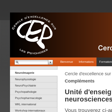
Bienvenue
Informations
Formation
NeuroImagerie
Cercle d'excellence su
Neurophysiologie
Compléments
NeuroPsychiatrie
Unité d'ensei
Psychopathologie
neurosciences
Psychopharmacologie
WKL international
Vous trouverez ci-a
Workshop internationaux