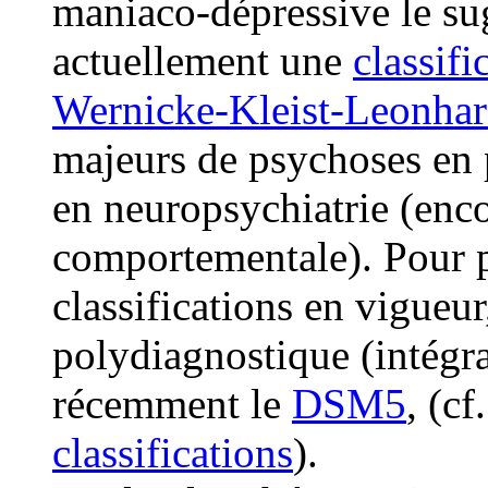
maniaco-dépressive le su
actuellement une
classifi
Wernicke-Kleist-Leonha
majeurs de psychoses en p
en neuropsychiatrie (enc
comportementale). Pour p
classifications en vigueur
polydiagnostique (intégr
récemment le
DSM5
, (cf
classifications
).