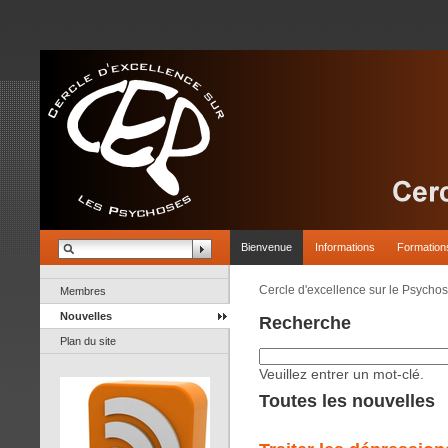
Bienvenue
Informations
Formation
Cercle d'excellence sur le Psycho
Membres
Nouvelles
Recherche
Plan du site
Veuillez entrer un mot-clé.
Toutes les nouvelles