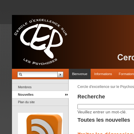
Bienvenue
Informations
Formation
Cercle d'excellence sur le Psycho
Membres
Nouvelles
Recherche
Plan du site
Veuillez entrer un mot-clé.
Toutes les nouvelles