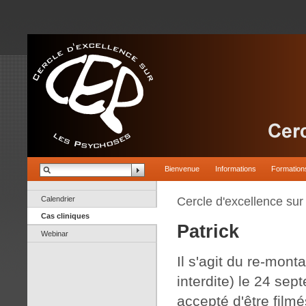
Bienvenue
Informations
Formation
Calendrier
Cercle d'excellence su
Cas cliniques
Patrick
Webinar
Il s'agit du re-mon
interdite) le 24 sep
accepté d'être filmé