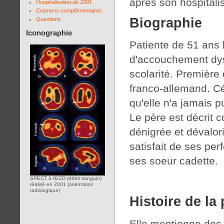
après son hospitalis
Hospitalisation de 2001
Examens complémentaires
Biographie
Questions
Iconographie
Patiente de 51 ans l
d'accouchement dy
scolarité. Première 
franco-allemand. Cél
qu'elle n'a jamais 
Le père est décrit c
dénigrée et dévalor
satisfait de ses per
ses soeur cadette.
SPECT à l'ECD (débit sanguin)
réalisé en 2001 (orientation
radiologique)
Histoire de la
Elle mentionne des 