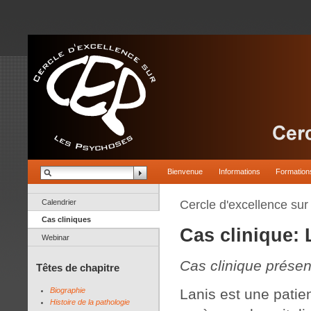
Bienvenue
Informations
Formation
Calendrier
Cercle d'excellence su
Cas cliniques
Cas clinique: 
Webinar
Cas clinique prése
Têtes de chapitre
Biographie
Lanis est une patien
Histoire de la pathologie