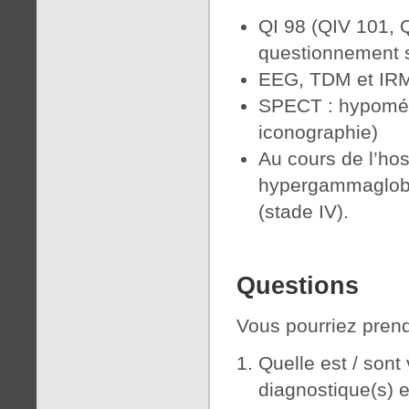
QI 98 (QIV 101, Q
questionnement s
EEG, TDM et IR
SPECT : hypométa
iconographie)
Au cours de l’hos
hypergammaglobu
(stade IV).
Questions
Vous pourriez prend
Quelle est / sont 
diagnostique(s) e