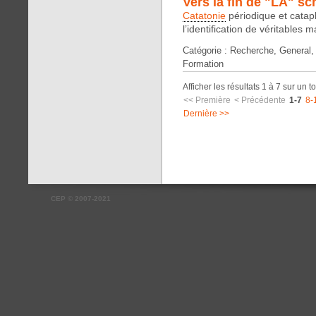
Vers la fin de "LA" sc
Catatonie
périodique et catap
l’identification de véritables 
Catégorie : Recherche, General, 
Formation
Afficher les résultats 1 à 7 sur un t
<< Première
< Précédente
1-7
8-
Dernière >>
CEP
©
2007-2021