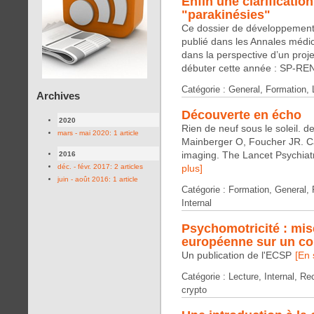
Enfin une clarificatio
"parakinésies"
Ce dossier de développement p
publié dans les Annales médic
dans la perspective d’un proje
débuter cette année : SP-RENE
Catégorie : General, Formation,
Archives
Découverte en écho
2020
Rien de neuf sous le soleil. d
mars - mai 2020: 1 article
Mainberger O, Foucher JR. Ca
imaging. The Lancet Psychiat
2016
déc. - févr. 2017: 2 articles
plus]
juin - août 2016: 1 article
Catégorie : Formation, General,
Internal
Psychomotricité : mis
européenne sur un c
Un publication de l'ECSP
[En 
Catégorie : Lecture, Internal, R
crypto