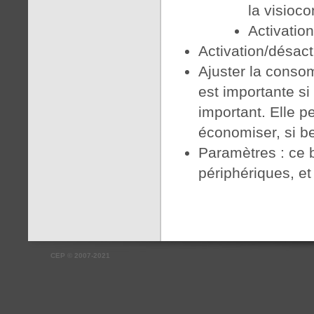
la visioco
Activatio
Activation/désact
Ajuster la conso
est importante s
important. Elle pe
économiser, si b
Paramètres : ce 
périphériques, et 
CEP
©
2007-2021