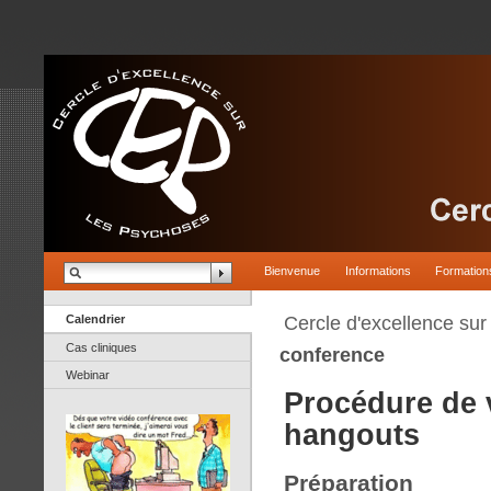
Bienvenue
Informations
Formation
Calendrier
Cercle d'excellence su
Cas cliniques
conference
Webinar
Procédure de 
hangouts
Préparation