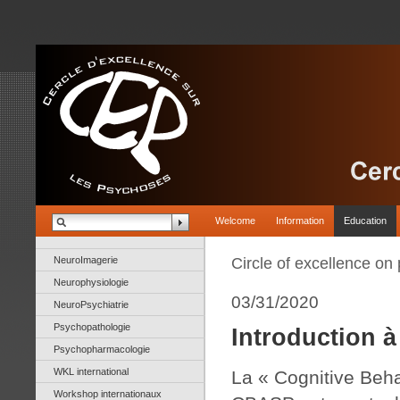
Welcome
Information
Education
NeuroImagerie
Circle of excellence on
Neurophysiologie
03/31/2020
NeuroPsychiatrie
Psychopathologie
Introduction 
Psychopharmacologie
WKL international
La « Cognitive Beh
Workshop internationaux