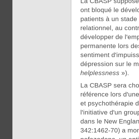
La CBASP suppose q
ont bloqué le déve
patients à un stade
relationnel, au con
développer de l'emp
permanente lors des
sentiment d'impuis
dépression sur le m
helplessness
»).
La CBASP sera cho
référence lors d'un
et psychothérapie d
l'initiative d'un gr
dans le New England
342:1462-70) a mont