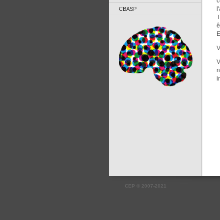
c
l
CBASP
T
ê
E
V
V
n
i
CEP
©
2007-2021