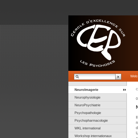
Wel
C
NeuroImagerie
Neurophysiologie
0
NeuroPsychiatrie
Psychopathologie
I
Psychopharmacologie
n
d
WKL international
U
Workshop internationaux