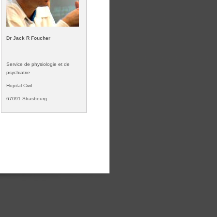
Dr Jack R Foucher
Service de physiologie et de
psychiatrie
Hopital Civil
67091 Strasbourg