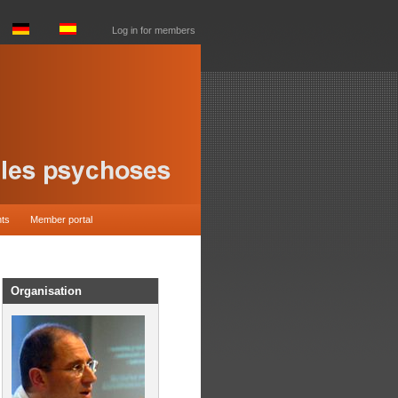
Log in for members
nts
Member portal
Organisation