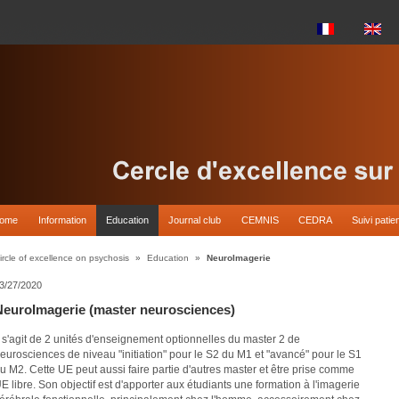
come
Information
Education
Journal club
CEMNIS
CEDRA
Suivi patie
ircle of excellence on psychosis
»
Education
»
NeuroImagerie
3/27/2020
NeuroImagerie (master neurosciences)
l s'agit de 2 unités d'enseignement optionnelles du master 2 de
eurosciences de niveau "initiation" pour le S2 du M1 et "avancé" pour le S1
u M2. Cette UE peut aussi faire partie d'autres master et être prise comme
E libre. Son objectif est d'apporter aux étudiants une formation à l'imagerie