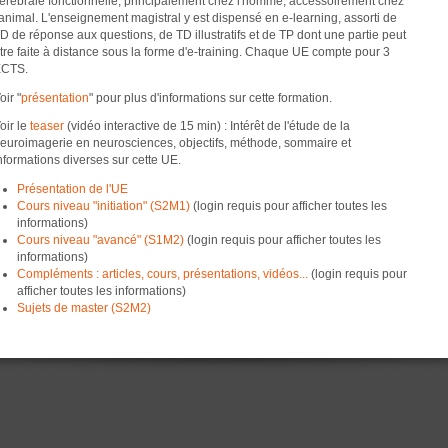
érébrale fonctionnelle, principalement chez l'homme, accessoirement chez
'animal. L'enseignement magistral y est dispensé en e-learning, assorti de
D de réponse aux questions, de TD illustratifs et de TP dont une partie peut
tre faite à distance sous la forme d'e-training. Chaque UE compte pour 3
CTS.
oir "
présentation
" pour plus d'informations sur cette formation.
oir le
teaser
(vidéo interactive de 15 min) : Intérêt de l'étude de la
euroimagerie en neurosciences, objectifs, méthode, sommaire et
nformations diverses sur cette UE.
Présentation de l'UE
Cours niveau "initiation" (S2M1)
(login requis pour afficher toutes les
informations)
Cours niveau "avancé" (S1M2)
(login requis pour afficher toutes les
informations)
Compléments : articles, cours, présentations, vidéos...
(login requis pour
afficher toutes les informations)
Sujets de master (S2M2)