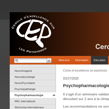
Welcome
Information
Education
Circle of excellence on psychosis
NeuroImagerie
Neurophysiologie
03/27/2020
NeuroPsychiatrie
Psychopharmacologie 
Psychopathologie
Il s'agit d'un séminaire valida
Psychopharmacologie
déroulant sur 2 ans à la clini
WKL international
Les recommandations ne sont
Workshop internationaux