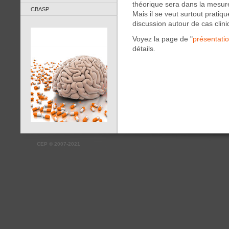
théorique sera dans la mesure
CBASP
Mais il se veut surtout pratiqu
discussion autour de cas clini
Voyez la page de "
présentati
détails.
CEP
©
2007-2021