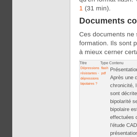
1
(31 min).
Documents co
Ces documents ne so
formation. Ils sont 
à mieux cerner cert
Titre
Type
Contenu
Dépressions
flash
Présentatio
résistantes -
pdf
Après une d
dépressions
bipolaires ?
chronicité,
sont décrit
bipolarité 
bipolaire es
effectuées 
l'étude CAD
présentatio