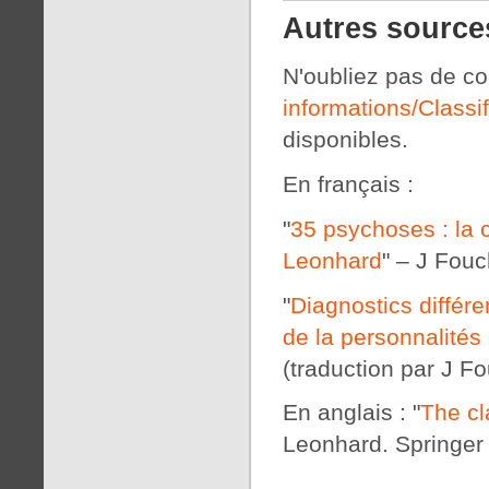
Autres source
N'oubliez pas de con
informations/Classi
disponibles.
En français :
"
35 psychoses : la 
Leonhard
" – J Fou
"
Diagnostics différ
de la personnalités
(traduction par J F
En anglais : "
The cl
Leonhard. Springer