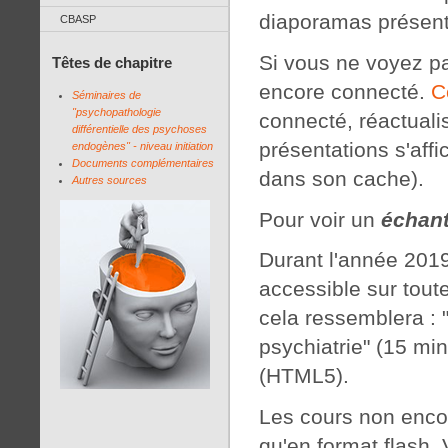
diaporamas présenté
CBASP
Si vous ne voyez pa
Têtes de chapitre
encore connecté.
C
Séminaires de
"psychopathologie
connecté, réactuali
différentielle des psychoses
présentations s'aff
endogènes" - niveau initiation
Documents complémentaires
dans son cache).
Autres sources
Pour voir un
échant
Durant l'année 2019
accessible sur toute
cela ressemblera : 
psychiatrie" (15 mi
(HTML5).
Les cours non encor
qu'en format flash. 