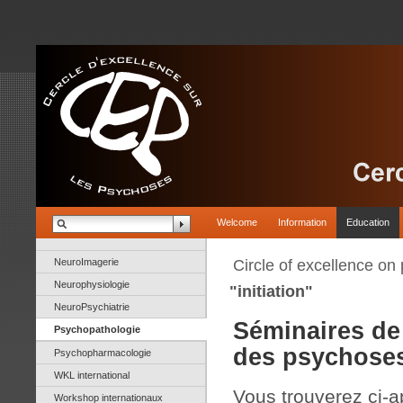
Welcome
Information
Education
NeuroImagerie
Circle of excellence on
Neurophysiologie
"initiation"
NeuroPsychiatrie
Séminaires de 
Psychopathologie
des psychoses
Psychopharmacologie
WKL international
Vous trouverez ci-a
Workshop internationaux