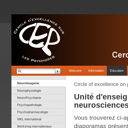
Welcome
Information
Education
NeuroImagerie
Circle of excellence on
Neurophysiologie
Unité d'ensei
NeuroPsychiatrie
neurosciences
Psychopathologie
Psychopharmacologie
Vous trouverez ci-a
WKL international
diaporamas présenté
Workshop internationaux