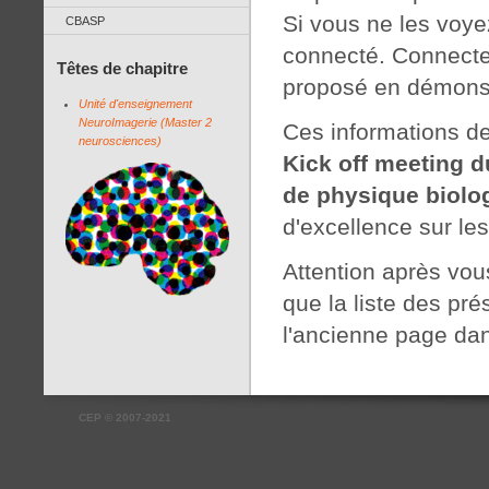
Si vous ne les voye
CBASP
connecté. Connectez
Têtes de chapitre
proposé en démonst
Unité d'enseignement
NeuroImagerie (Master 2
Ces informations d
neurosciences)
Kick off meeting du
de physique biolo
d'excellence sur le
Attention après vou
que la liste des pré
l'ancienne page da
CEP
©
2007-2021