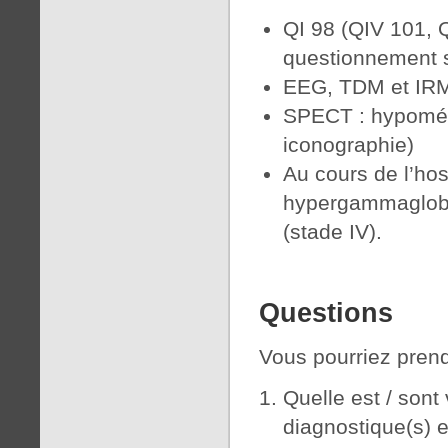
QI 98 (QIV 101, Q
questionnement s
EEG, TDM et IR
SPECT : hypométa
iconographie)
Au cours de l’hos
hypergammaglobu
(stade IV).
Questions
Vous pourriez prend
Quelle est / sont 
diagnostique(s) e