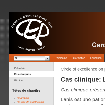
Welcome
Information
Education
Calendrier
Circle of excellence on
Cas cliniques
Cas clinique: 
Webinar
Cas clinique prése
Têtes de chapitre
Biographie
Lanis est une patien
Histoire de la pathologie