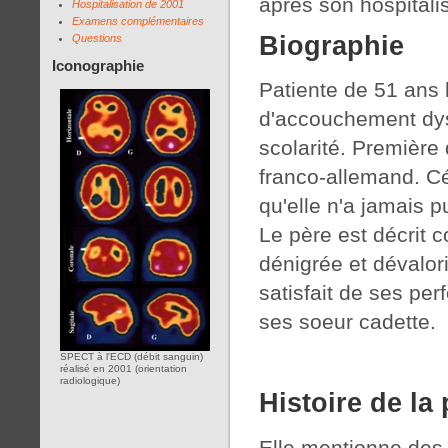
après son hospitalis
Hospitalisation de 2001
Examens complémentaires
Biographie
Questions
Iconographie
Patiente de 51 ans l
d'accouchement dy
scolarité. Première 
franco-allemand. Cél
qu'elle n'a jamais 
Le père est décrit c
dénigrée et dévalor
satisfait de ses per
ses soeur cadette.
SPECT à l'ECD (débit sanguin)
réalisé en 2001 (orientation
radiologique)
Histoire de la
Elle mentionne des 