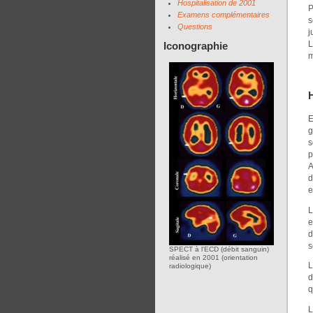
Hospitalisation de 2001
P
Examens complémentaires
s
Questions
j
L
Iconographie
m
H
E
g
s
p
A
d
e
L
e
d
s
SPECT à l'ECD (débit sanguin)
réalisé en 2001 (orientation
L
radiologique)
d
q
L