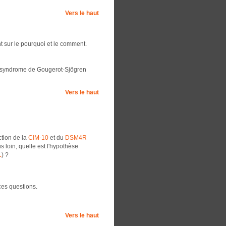
Vers le haut
nt sur le pourquoi et le comment.
n syndrome de Gougerot-Sjögren
Vers le haut
ction de la
CIM-10
et du
DSM4R
 loin, quelle est l'hypothèse
L
) ?
 ces questions.
Vers le haut