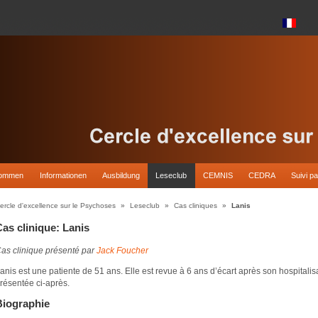
kommen
Informationen
Ausbildung
Leseclub
CEMNIS
CEDRA
Suivi pa
ercle d'excellence sur le Psychoses
»
Leseclub
»
Cas cliniques
»
Lanis
as clinique: Lanis
as clinique présenté par
Jack Foucher
anis est une patiente de 51 ans. Elle est revue à 6 ans d’écart après son hospitalisa
résentée ci-après.
Biographie