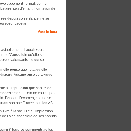
, développement normal, bonne
ibataire, pas d'enfant. Formation de
orisée depuis son enfance, ne se
ses soeur cadette.
Vers le haut
 actuellement. Il aurait voulu un
nne). D’aussi loin qu’elle se
opos dévalorisants, ce qui se
i elle pense que l’état qu’elle
 disparu. Aucune prise de toxique,
lle a l’impression que son “esprit
 temporellement”. Cela ne voulait pas
e là. Pendant l’examen, elle ne se
ourtant son bac C avec mention AB.
uivre à la fac. Elle a l’impression
t de l’aide financière de ses parents
ntir (“Tous les sentiments, je les