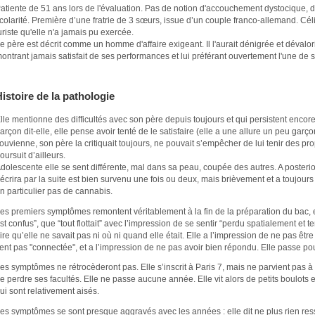
atiente de 51 ans lors de l'évaluation. Pas de notion d'accouchement dystocique
colarité. Première d’une fratrie de 3 sœurs, issue d’un couple franco-allemand. Cél
uriste qu'elle n'a jamais pu exercée.
e père est décrit comme un homme d'affaire exigeant. Il l'aurait dénigrée et déval
ontrant jamais satisfait de ses performances et lui préférant ouvertement l'une de 
istoire de la pathologie
lle mentionne des difficultés avec son père depuis toujours et qui persistent encore
arçon dit-elle, elle pense avoir tenté de le satisfaire (elle a une allure un peu garço
ouvienne, son père la critiquait toujours, ne pouvait s’empêcher de lui tenir des pr
oursuit d’ailleurs.
dolescente elle se sent différente, mal dans sa peau, coupée des autres. A posterior
écrira par la suite est bien survenu une fois ou deux, mais brièvement et a toujours
n particulier pas de cannabis.
es premiers symptômes remontent véritablement à la fin de la préparation du bac, e
st confus”, que “tout flottait” avec l’impression de se sentir “perdu spatialement et
ire qu’elle ne savait pas ni où ni quand elle était. Elle a l’impression de ne pas êtr
ent pas "connectée", et a l’impression de ne pas avoir bien répondu. Elle passe p
es symptômes ne rétrocèderont pas. Elle s’inscrit à Paris 7, mais ne parvient pas à s
e perdre ses facultés. Elle ne passe aucune année. Elle vit alors de petits boulots e
ui sont relativement aisés.
es symptômes se sont presque aggravés avec les années : elle dit ne plus rien resse