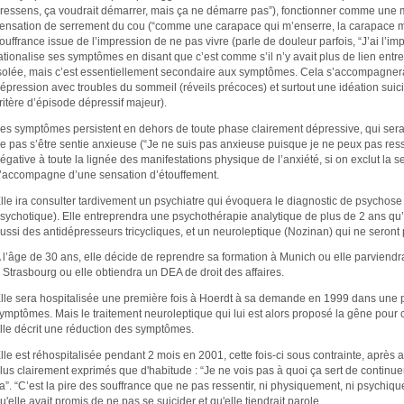
ressens, ça voudrait démarrer, mais ça ne démarre pas”), fonctionner comme une 
ensation de serrement du cou (“comme une carapace qui m’enserre, la carapace me r
ouffrance issue de l’impression de ne pas vivre (parle de douleur parfois, “J’ai l’imp
ationalise ses symptômes en disant que c’est comme s’il n’y avait plus de lien entre s
solée, mais c’est essentiellement secondaire aux symptômes. Cela s’accompagnera 
épression avec troubles du sommeil (réveils précoces) et surtout une idéation sui
ritère d’épisode dépressif majeur).
es symptômes persistent en dehors de toute phase clairement dépressive, qui serai
e pas s’être sentie anxieuse (“Je ne suis pas anxieuse puisque je ne peux pas resse
égative à toute la lignée des manifestations physique de l’anxiété, si on exclut la 
’accompagne d’une sensation d’étouffement.
lle ira consulter tardivement un psychiatre qui évoquera le diagnostic de psychose
sychotique). Elle entreprendra une psychothérapie analytique de plus de 2 ans qu’e
ussi des antidépresseurs tricycliques, et un neuroleptique (Nozinan) qui ne seront 
 l’âge de 30 ans, elle décide de reprendre sa formation à Munich ou elle parviendra 
 Strasbourg ou elle obtiendra un DEA de droit des affaires.
lle sera hospitalisée une première fois à Hoerdt à sa demande en 1999 dans une 
ymptômes. Mais le traitement neuroleptique qui lui est alors proposé la gêne pour co
lle décrit une réduction des symptômes.
lle est réhospitalisée pendant 2 mois en 2001, cette fois-ci sous contrainte, après 
lus clairement exprimés que d'habitude : “Je ne vois pas à quoi ça sert de continuer
a”. “C’est la pire des souffrance que ne pas ressentir, ni physiquement, ni psychiqu
u'elle avait promis de ne pas se suicider et qu'elle tiendrait parole.