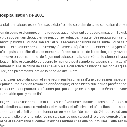
Hospitalisation de 2001
a plainte majeure est de "ne pas exister" et elle se plaint de cette sensation d’ens
on discours est logique, on ne retrouve aucun élément de désorganisation. Il exis
e plus souvent en début d’entretien, qui se réduit par la suite. Ses propos sont cen
réoccupations autour de son état, et plus récemment autour de sa santé. Toute sa
oint qu'elle semble presque stéréotypée avec la répétition des entretiens (hyper-réf
u’elle puisse en être distraite momentanément au cours de l'entretien, elle y revie
’observe en permanence, de façon méticuleuse, mais sans véritable élément hypo
déation. Elle est capable de décrire le moindre petit symptôme à peine significatif
rémenstruelle, la chute de ses cheveux ou le caractère cassant de ses ongles qu’el
ilice, des picotements lors de la prise de diffu-K etc...
urant son hospitalisation, elle ne réunit pas les critères d’une dépression majeure, e
éprimée (mais est en revanche anhédonique) et ses idées suicidaires procèdent 
ntellectuelle qui pourrait se résumer par "puisque je ne suis qu'une mécanique vide, 
ouhaitable que j'y mette fin".
algré un questionnement minutieux sur d’éventuelles hallucinations ou périodes dél
allucinations acoustico-verbales, ni visuelles, ni olfactives, ni cénesthésiques si o
ependant, elle finit par mentionner un épisode bref de moins de 24 heures où aprè
e garant, elle prend la fuite. “Je ne sais pas ce que ça veut dire d’être coupable”. El
olice et se demande si celle-ci n’est pas rentrée chez elle pour fouiller. Cette sen
éveil.