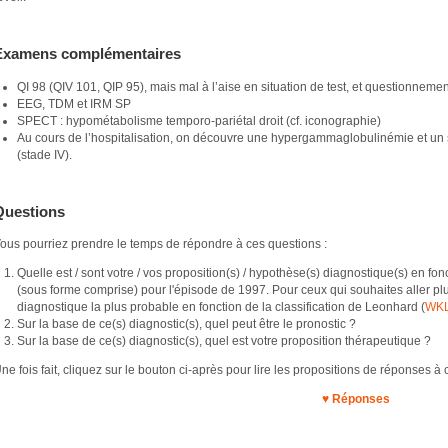
Examens complémentaires
QI 98 (QIV 101, QIP 95), mais mal à l’aise en situation de test, et questionneme
EEG, TDM et IRM SP
SPECT : hypométabolisme temporo-pariétal droit (cf. iconographie)
Au cours de l’hospitalisation, on découvre une hypergammaglobulinémie et u
(stade IV).
Questions
ous pourriez prendre le temps de répondre à ces questions :
Quelle est / sont votre / vos proposition(s) / hypothèse(s) diagnostique(s) en fon
(sous forme comprise) pour l'épisode de 1997. Pour ceux qui souhaites aller plus
diagnostique la plus probable en fonction de la classification de Leonhard (
WK
Sur la base de ce(s) diagnostic(s), quel peut être le pronostic ?
Sur la base de ce(s) diagnostic(s), quel est votre proposition thérapeutique ?
ne fois fait, cliquez sur le bouton ci-après pour lire les propositions de réponses à
♥ Réponses