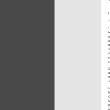
S
S
l
p
p
q
s
i
p
s
D
d
i
s
M
h
C
s
p
r