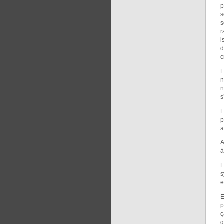
p
s
s
r
i
d
c
L
n
n
s
E
p
a
A
à
E
s
e
E
p
ç
q