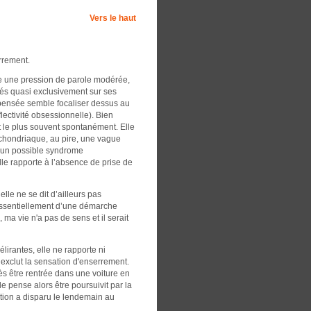
Vers le haut
errement.
te une pression de parole modérée,
trés quasi exclusivement sur ses
 pensée semble focaliser dessus au
lectivité obsessionnelle). Bien
nt le plus souvent spontanément. Elle
chondriaque, au pire, une vague
 d’un possible syndrome
le rapporte à l’absence de prise de
lle ne se dit d’ailleurs pas
essentiellement d’une démarche
ma vie n'a pas de sens et il serait
irantes, elle ne rapporte ni
n exclut la sensation d'enserrement.
s être rentrée dans une voiture en
le pense alors être poursuivit par la
sation a disparu le lendemain au