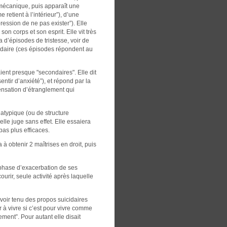
mécanique, puis apparaît une
etient à l’intérieur”), d’une
ression de ne pas exister”). Elle
on corps et son esprit. Elle vit très
d’épisodes de tristesse, voir de
cidaire (ces épisodes répondent au
ent presque "secondaires". Elle dit
ntir d’anxiété”), et répond par la
sensation d’étranglement qui
 atypique (ou de structure
lle juge sans effet. Elle essaiera
pas plus efficaces.
à obtenir 2 maîtrises en droit, puis
phase d’exacerbation de ses
urir, seule activité après laquelle
avoir tenu des propos suicidaires
 à vivre si c’est pour vivre comme
ement”. Pour autant elle disait