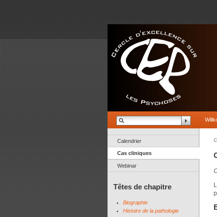
Will
C
Calendrier
Cas cliniques
C
Webinar
C
L
Têtes de chapitre
p
Biographie
Histoire de la pathologie