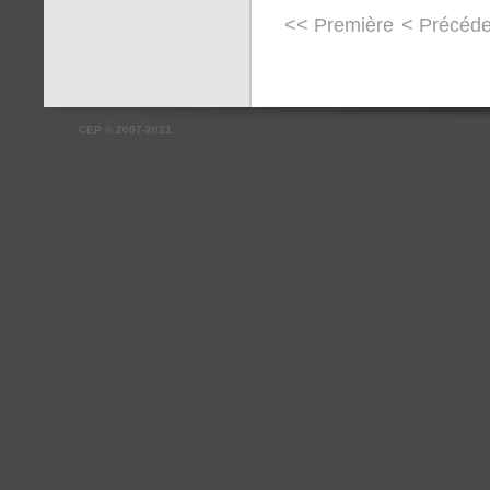
<< Première
< Précéde
CEP
©
2007-2021