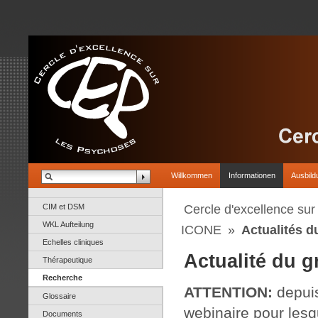
Willkommen
Informationen
Ausbild
CIM et DSM
Cercle d'excellence su
WKL Aufteilung
ICONE
»
Actualités d
Echelles cliniques
Actualité du g
Thérapeutique
Recherche
ATTENTION:
depuis
Glossaire
webinaire pour les
Documents