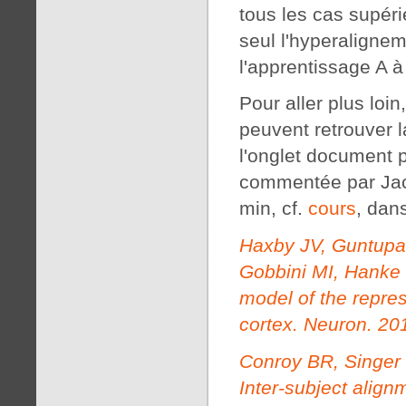
tous les cas supér
seul l'hyperalignem
l'apprentissage A à
Pour aller plus loi
peuvent retrouver 
l'onglet document 
commentée par Jack
min, cf.
cours
, dans
Haxby JV, Guntupal
Gobbini MI, Hanke
model of the repre
cortex. Neuron. 20
Conroy BR, Singer
Inter-subject align