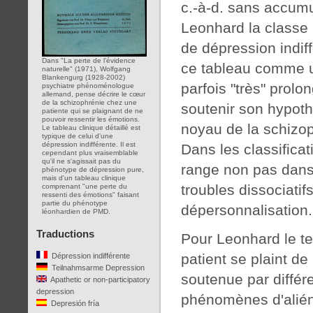
c.-à-d. sans accum
Leonhard la classe 
de dépression indi
Dans "La perte de l’évidence
ce tableau comme u
naturelle" (1971), Wolfgang
Blankengurg (1928-2002)
parfois "très" prolo
psychiatre phénoménologue
allemand, pense décrire le cœur
de la schizophrénie chez une
soutenir son hypoth
patiente qui se plaignant de ne
pouvoir ressentir les émotions.
noyau de la schizop
Le tableau clinique détaillé est
typique de celui d’une
dépression indifférente. Il est
Dans les classificat
cependant plus vraisemblable
qu'il ne s'agissait pas du
range non pas dans 
phénotype de dépression pure,
mais d'un tableau clinique
troubles dissociatif
comprenant "une perte du
ressenti des émotions" faisant
partie du phénotype
dépersonnalisation.
léonhardien de PMD.
Traductions
Pour Leonhard le te
patient se plaint de
Dépression indifférente
Teilnahmsarme Depression
soutenue par différ
Apathetic or non-participatory
depression
phénomènes d'aliéna
Depresión fría