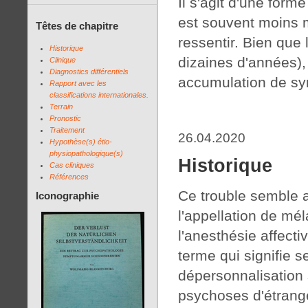
Il s'agit d'une form
est souvent moins m
Têtes de chapitre
ressentir. Bien que 
Historique
dizaines d'années),
Clinique
Diagnostics différentiels
accumulation de s
Rapport avec les
classifications internationales.
Terrain
Pronostic
Traitement
26.04.2020
Hypothèse(s) étio-
physiopathologique(s)
Historique
Cas cliniques
Références
Ce trouble semble av
Iconographie
l'appellation de mé
l'anesthésie affecti
terme qui signifie
dépersonnalisation 
psychoses d'étrang