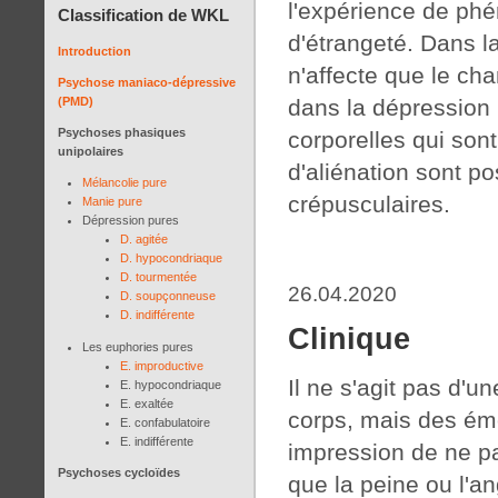
l'expérience de ph
Classification de WKL
d'étrangeté. Dans l
Introduction
n'affecte que le ch
Psychose maniaco-dépressive
dans la dépression 
(PMD)
Psychoses phasiques
corporelles qui son
unipolaires
d'aliénation sont po
Mélancolie pure
crépusculaires.
Manie pure
Dépression pures
D. agitée
D. hypocondriaque
D. tourmentée
26.04.2020
D. soupçonneuse
D. indifférente
Clinique
Les euphories pures
E. improductive
Il ne s'agit pas d'u
E. hypocondriaque
E. exaltée
corps, mais des ém
E. confabulatoire
E. indifférente
impression de ne pas
Psychoses cycloïdes
que la peine ou l'an