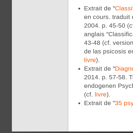
Extrait de "
Class
en cours. tradui
2004. p. 45-50 (c
anglais "Classifi
43-48 (cf. versio
de las psicosis e
livre
).
Extrait de "
Diagno
2014. p. 57-58. T
endogenen Psycho
(cf.
livre
).
Extrait de "
35 ps