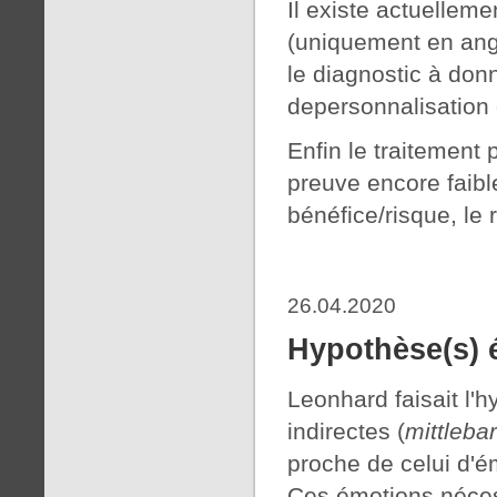
Il existe actuelleme
(uniquement en angl
le diagnostic à donn
depersonnalisation 
Enfin le traitement
preuve encore faible
bénéfice/risque, le 
26.04.2020
Hypothèse(s) 
Leonhard faisait l'
indirectes (
mittleba
proche de celui d'ém
Ces émotions néces