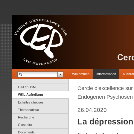
Willkommen
Informationen
Ausbild
CIM et DSM
Cercle d'excellence su
WKL Aufteilung
Endogenen Psychosen
Echelles cliniques
26.04.2020
Thérapeutique
Recherche
La dépression 
Glossaire
Documents