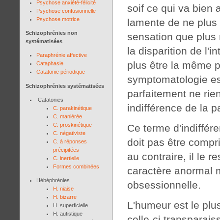
Psychose anxiété-félicité
soif ce qui va bien 
Psychose confusionnelle
Psychose motrice
lamente de ne plus r
Schizophrénies non
sensation que plus r
systématisées
la disparition de l'i
Paraphrénie affective
plus être la même p
Cataphasie
Catatonie périodique
symptomatologie est
Schizophrénies systématisées
parfaitement ne rie
Catatonies
indifférence de la pa
C. parakinétique
C. maniérée
C. proskinétique
Ce terme d'indiffére
C. négativiste
doit pas être compr
C. à réponses
précipitées
au contraire, il le
C. inertielle
Formes combinées
caractère anormal 
Hébéphrénies
obsessionnelle.
H. niaise
H. bizarre
L'humeur est le pl
H. superficielle
H. autistique
celle-ci transparai