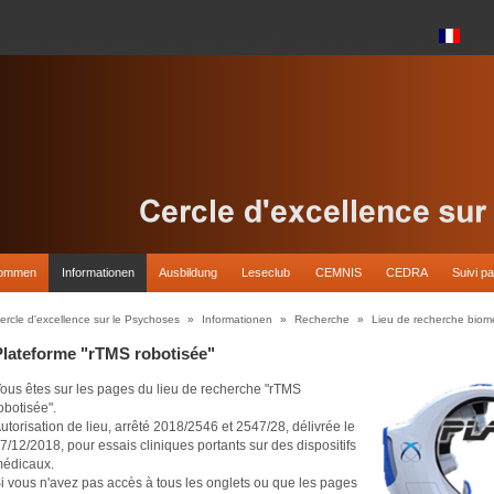
kommen
Informationen
Ausbildung
Leseclub
CEMNIS
CEDRA
Suivi pa
ercle d'excellence sur le Psychoses
»
Informationen
»
Recherche
»
Lieu de recherche biom
Plateforme "rTMS robotisée"
ous êtes sur les pages du lieu de recherche "rTMS
obotisée".
utorisation de lieu, arrêté 2018/2546 et 2547/28, délivrée le
7/12/2018, pour essais cliniques portants sur des dispositifs
édicaux.
i vous n'avez pas accès à tous les onglets ou que les pages