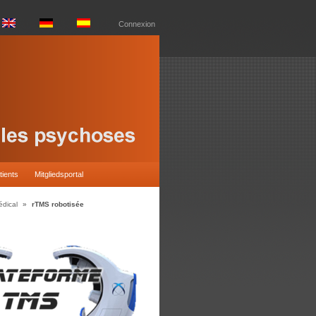
Connexion
tients
Mitgliedsportal
édical
»
rTMS robotisée