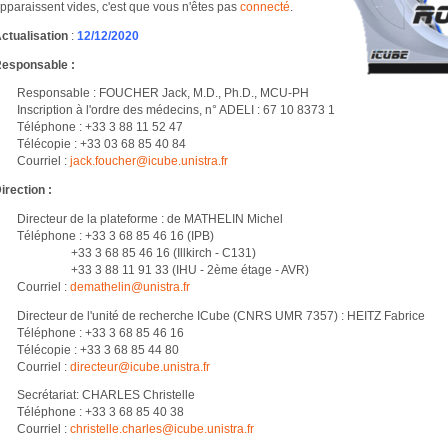
pparaissent vides, c'est que vous n'êtes pas
connecté
.
ctualisation
:
12/12/2020
esponsable :
Responsable : FOUCHER Jack, M.D., Ph.D., MCU-PH
Inscription à l'ordre des médecins, n° ADELI : 67 10 8373 1
Téléphone : +33 3 88 11 52 47
Télécopie : +33 03 68 85 40 84
Courriel :
jack.foucher@
icube.unistra.fr
irection :
Directeur de la plateforme : de MATHELIN Michel
Téléphone : +33 3 68 85 46 16 (IPB)
+33 3 68 85 46 16 (Illkirch - C131)
+33 3 88 11 91 33 (IHU - 2ème étage - AVR)
Courriel :
demathelin@
unistra.fr
Directeur de l'unité de recherche ICube (CNRS UMR 7357) : HEITZ Fabrice
Téléphone : +33 3 68 85 46 16
Télécopie : +33 3 68 85 44 80
Courriel :
directeur@
icube.unistra.fr
Secrétariat: CHARLES Christelle
Téléphone : +33 3 68 85 40 38
Courriel :
christelle.charles@
icube.unistra.fr