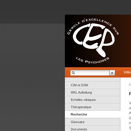
Will
C
CIM et DSM
WKL Aufteilung
Echelles cliniques
V
Thérapeutique
r
A
Recherche
0
Glossaire
m
S
Documents