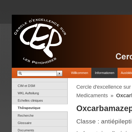
Willkommen
Informationen
Ausbild
CIM et DSM
Cercle d'excellence su
WKL Aufteilung
Medicaments
»
Oxcar
Echelles cliniques
Oxcarbamazep
Thérapeutique
Recherche
Classe : antiépilept
Glossaire
Documents