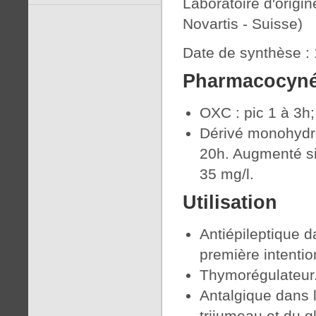
Laboratoire d'origi
Novartis - Suisse)
Date de synthèse :
Pharmacocyné
OXC : pic 1 à 3h;
Dérivé monohydrox
20h. Augmenté si
35 mg/l.
Utilisation
Antiépileptique d
première intentio
Thymorégulateur
Antalgique dans 
trijumeau et du 