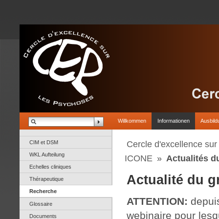
Willkommen
Informationen
Ausbild
CIM et DSM
Cercle d'excellence su
WKL Aufteilung
ICONE
»
Actualités d
Echelles cliniques
Actualité du g
Thérapeutique
Recherche
ATTENTION:
depuis
Glossaire
webinaire pour les
Documents