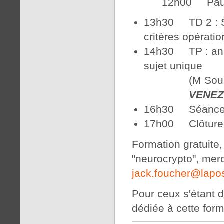
12h00 Pause
13h30 TD 2 : S
critères opérati
14h30 TP : anal
sujet unique
(M Sourty, D
VENEZ 
16h30 Séance 
17h00 Clôture
Formation gratuite,
"neurocrypto", merc
jack.foucher@
lapo
Pour ceux s'étant 
dédiée à cette forma