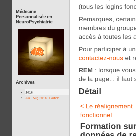
(tous les logins fon
Médecine
Personnalisée en
Remarques, certaine
NeuroPsychiatrie
membres du groupe 
accès à toutes les 
Pour participer à u
contactez-nous
et r
REM
: lorsque vous c
de la page... il faut 
Archives
Détail
2016
Jun - Aug 2016: 1 article
< Le réalignement
fonctionnel
Formation sur
données de r