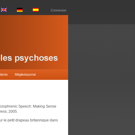
Connexion
tients
Mitgliedsportal
Schizophrenic Speech: Making Sense
ress; 2005.
ur le petit drapeau britannique dans