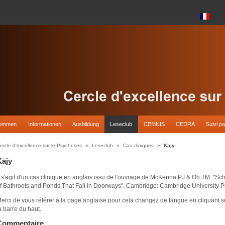
kommen
Informationen
Ausbildung
Leseclub
CEMNIS
CEDRA
Suivi pa
ercle d'excellence sur le Psychoses
»
Leseclub
»
Cas cliniques
»
Kajy
Kajy
l s'agit d'un cas clinique en anglais issu de l'ouvrage de McKenna PJ & Oh TM. "
f Bathroots and Ponds That Fall in Doorways". Cambridge: Cambridge University P
erci de vous référer à la page anglaise pour cela changez de langue en cliquant s
a barre du haut.
Commentaire