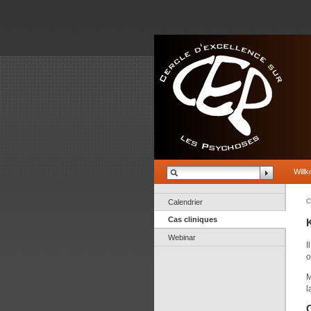
Will
C
Calendrier
Cas cliniques
Webinar
I
o
M
l