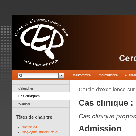
Willkommen
Informationen
Ausbild
Calendrier
Cercle d'excellence su
Cas cliniques
Cas clinique :
Webinar
Cas clinique propo
Têtes de chapitre
Admission
Admission
Biographie, histoire de la