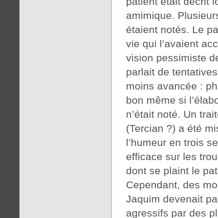
patient était décrit
amimique. Plusieur
étaient notés. Le p
vie qui l’avaient ac
vision pessimiste de 
parlait de tentative
moins avancée : phl
bon même si l’élabo
n’était noté. Un tra
(Tercian ?) a été m
l’humeur en trois s
efficace sur les tr
dont se plaint le pat
Cependant, des modi
Jaquim devenait par
agressifs par des pla