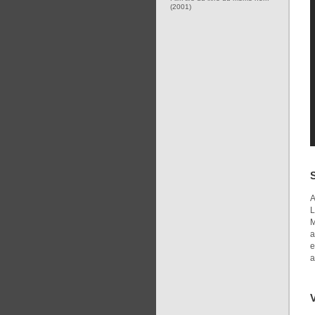
(2001)
A
L
M
a
e
a