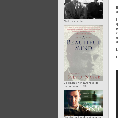
E
d
I
Nash père et fils
q
p
e
u
d
N
C
Biographie non autorisée de
Sylvia Nasar (1998)
Film tiré du livre du même nom