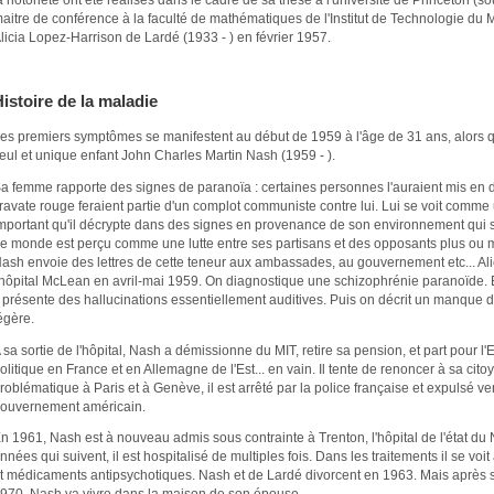
aitre de conférence à la faculté de mathématiques de l'Institut de Technologie du 
licia Lopez-Harrison de Lardé (1933 - ) en février 1957.
istoire de la maladie
es premiers symptômes se manifestent au début de 1959 à l'âge de 31 ans, alors 
eul et unique enfant John Charles Martin Nash (1959 - ).
a femme rapporte des signes de paranoïa : certaines personnes l'auraient mis en 
ravate rouge feraient partie d'un complot communiste contre lui. Lui se voit comm
mportant qu'il décrypte dans des signes en provenance de son environnement qui so
e monde est perçu comme une lutte entre ses partisans et des opposants plus ou m
ash envoie des lettres de cette teneur aux ambassades, au gouvernement etc... Ali
'hôpital McLean en avril-mai 1959. On diagnostique une schizophrénie paranoïde.
l présente des hallucinations essentiellement auditives. Puis on décrit un manque 
égère.
 sa sortie de l'hôpital, Nash a démissionne du MIT, retire sa pension, et part pour l
olitique en France et en Allemagne de l'Est... en vain. Il tente de renoncer à sa ci
roblématique à Paris et à Genève, il est arrêté par la police française et expulsé v
ouvernement américain.
n 1961, Nash est à nouveau admis sous contrainte à Trenton, l'hôpital de l'état du
nnées qui suivent, il est hospitalisé de multiples fois. Dans les traitements il se vo
t médicaments antipsychotiques. Nash et de Lardé divorcent en 1963. Mais après sa
970, Nash va vivre dans la maison de son épouse.