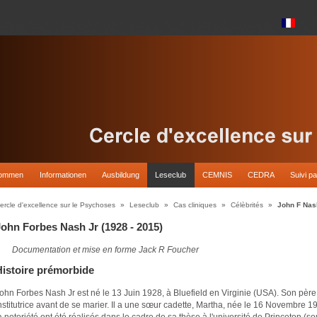
kommen
Informationen
Ausbildung
Leseclub
CEMNIS
CEDRA
Suivi pa
ercle d'excellence sur le Psychoses
»
Leseclub
»
Cas cliniques
»
Célèbrités
»
John F Nas
John Forbes Nash Jr (1928 - 2015)
Documentation et mise en forme Jack R Foucher
Histoire prémorbide
ohn Forbes Nash Jr est né le 13 Juin 1928, à Bluefield en Virginie (USA). Son père,
nstitutrice avant de se marier. Il a une sœur cadette, Martha, née le 16 Novembre 19
a notoriété ont été réalisés dans le cadre de sa thèse à l'université de Princeton (