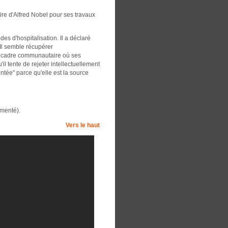
re d'Alfred Nobel pour ses travaux
es d'hospitalisation. Il a déclaré
 Il semble récupérer
n cadre communautaire où ses
il tente de rejeter intellectuellement
ntée" parce qu'elle est la source
umenté).
Vers le haut