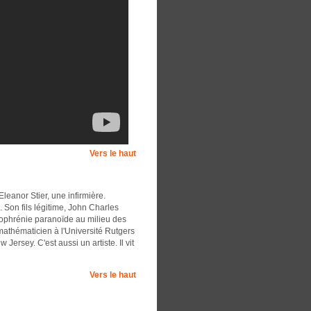
Vers le haut
leanor Stier, une infirmière.
. Son fils légitime, John Charles
izophrénie paranoïde au milieu des
mathématicien à l'Université Rutgers
ersey. C'est aussi un artiste. Il vit
Vers le haut