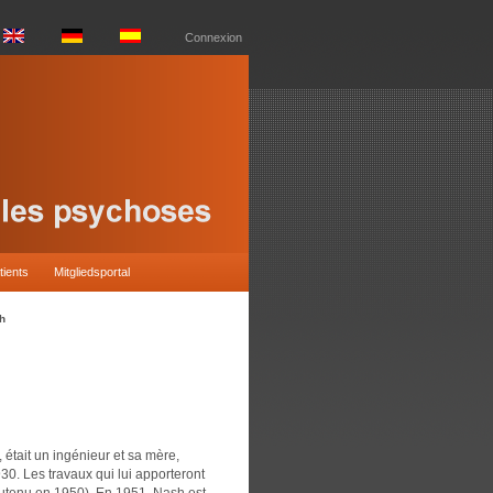
Connexion
tients
Mitgliedsportal
h
 était un ingénieur et sa mère,
30. Les travaux qui lui apporteront
soutenu en 1950). En 1951, Nash est