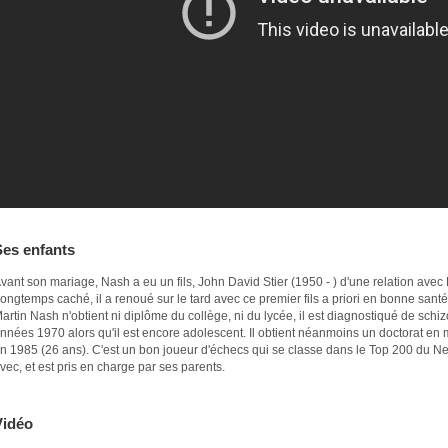
Ses enfants
vant son mariage, Nash a eu un fils, John David Stier (1950 - ) d'une relation avec E
ongtemps caché, il a renoué sur le tard avec ce premier fils a priori en bonne santé
artin Nash n'obtient ni diplôme du collège, ni du lycée, il est diagnostiqué de sch
nnées 1970 alors qu'il est encore adolescent. Il obtient néanmoins un doctorat en 
n 1985 (26 ans). C'est un bon joueur d'échecs qui se classe dans le Top 200 du New J
vec, et est pris en charge par ses parents.
Vidéo