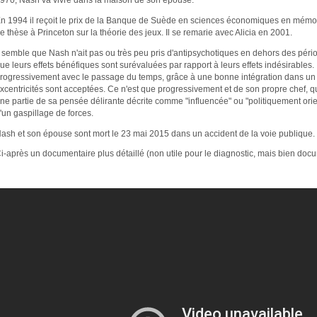
n 1994 il reçoit le prix de la Banque de Suède en sciences économiques en mémoi
e thèse à Princeton sur la théorie des jeux. Il se remarie avec Alicia en 2001.
l semble que Nash n'ait pas ou très peu pris d'antipsychotiques en dehors des périod
ue leurs effets bénéfiques sont surévaluées par rapport à leurs effets indésirables.
rogressivement avec le passage du temps, grâce à une bonne intégration dans u
xcentricités sont acceptées. Ce n'est que progressivement et de son propre chef, qu'
ne partie de sa pensée délirante décrite comme "influencée" ou "politiquement orie
'un gaspillage de forces.
ash et son épouse sont mort le 23 mai 2015 dans un accident de la voie publique.
i-après un documentaire plus détaillé (non utile pour le diagnostic, mais bien doc