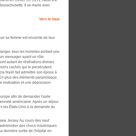
Massachusetts. Il se marie avec
Vers le haut
que sa femme est enceinte de leur
danger, tous les hommes portant une
e un messager ayant un rôle
nt autant de révélations divines.
oins cachés qui le persécutent.
cia Nash fait admettre son époux à
 En plus des éléments paranoïaque,
de motivation et une dépression
'Europe afin de demander l'asile
toyenneté américaine. Après un séjour
ers les États-Unis à la demande du
 New Jersey. Au cours des neuf
it administrer des chocs insuliniques
 dernière sortie de l'hôpital en