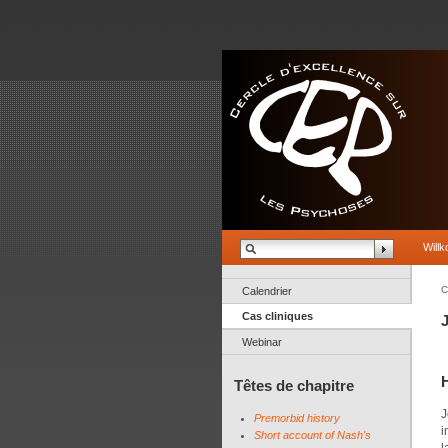
Will
C
Calendrier
Cas cliniques
Webinar
Têtes de chapitre
J
Premorbid history
i
Short account of Nash's
l