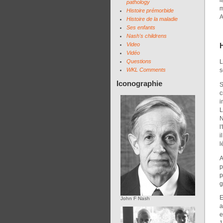
pathology
m
Histoire prémorbide
A
Histoire de la maladie
Ses enfants
Nash's childrens
Video
H
Vidéo
Questions
L
WKL Comments
s
Iconographie
S
c
i
L
N
l
i
l
A
p
p
g
E
John F Nash
a
e
1