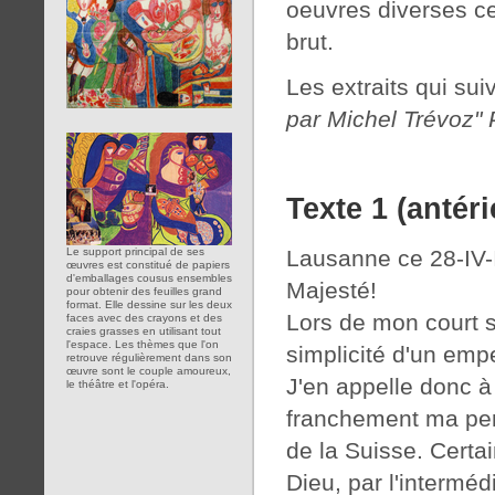
oeuvres diverses ce
brut.
Les extraits qui sui
par Michel Trévoz"
Texte 1 (antér
Lausanne ce 28-IV-I
Le support principal de ses
œuvres est constitué de papiers
d'emballages cousus ensembles
Majesté!
pour obtenir des feuilles grand
format. Elle dessine sur les deux
Lors de mon court sé
faces avec des crayons et des
craies grasses en utilisant tout
l'espace. Les thèmes que l'on
simplicité d'un empe
retrouve régulièrement dans son
œuvre sont le couple amoureux,
J'en appelle donc 
le théâtre et l'opéra.
franchement ma pen
de la Suisse. Certa
Dieu, par l'interméd