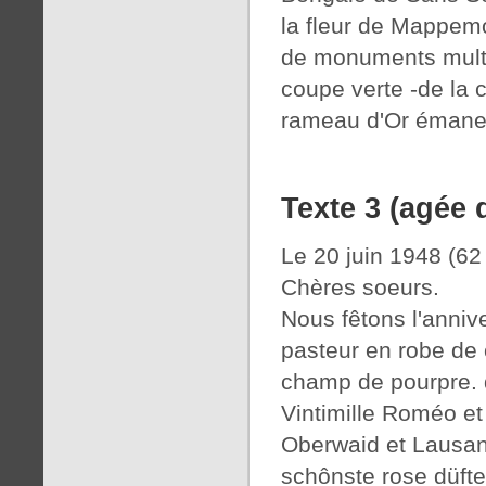
la fleur de Mappemo
de monuments multi
coupe verte -de la
rameau d'Or émane d
Texte 3 (agée 
Le 20 juin 1948 (62
Chères soeurs.
Nous fêtons l'annive
pasteur en robe de 
champ de pourpre. de
Vintimille Roméo et
Oberwaid et Lausann
schônste rose düfte