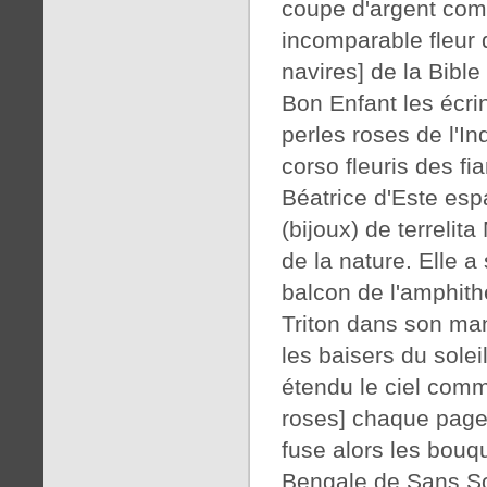
coupe d'argent comm
incomparable fleur 
navires] de la Bibl
Bon Enfant les écri
perles roses de l'In
corso fleuris des fi
Béatrice d'Este esp
(bijoux) de terrelit
de la nature. Elle a
balcon de l'amphith
Triton dans son man
les baisers du sole
étendu le ciel comm
roses] chaque page 
fuse alors les bouq
Bengale de Sans So