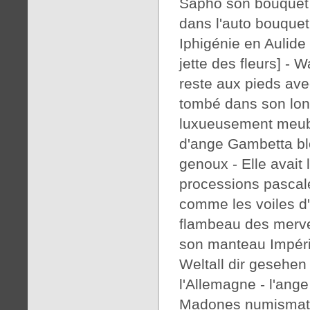
Sapho son bouquet s
dans l'auto bouquet 
Iphigénie en Aulide 
jette des fleurs] - 
reste aux pieds ave
tombé dans son lon
luxueusement meub
d'ange Gambetta blo
genoux - Elle avait
processions pascale
comme les voiles d'
flambeau des merve
son manteau Impéria
Weltall dir gesehen
l'Allemagne - l'ang
Madones numismati