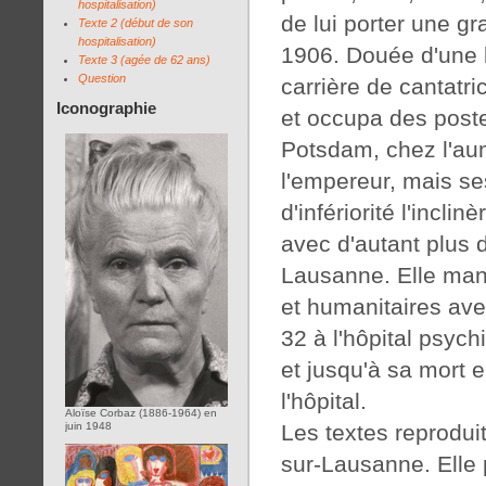
hospitalisation)
de lui porter une gr
Texte 2 (début de son
hospitalisation)
1906. Douée d'une be
Texte 3 (agée de 62 ans)
Question
carrière de cantatri
Iconographie
et occupa des poste
Potsdam, chez l'aum
l'empereur, mais se
d'infériorité l'incli
avec d'autant plus d
Lausanne. Elle mani
et humanitaires ave
32 à l'hôpital psyc
et jusqu'à sa mort 
l'hôpital.
Aloïse Corbaz (1886-1964) en
Les textes reproduit
juin 1948
sur-Lausanne. Elle 