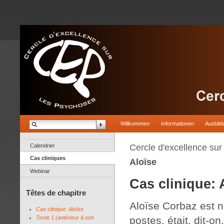
Willkommen
Informationen
Ausbild
Calendrier
Cercle d'excellence su
Cas cliniques
Aloïse
Webinar
Cas clinique: 
Têtes de chapitre
Aloïse Corbaz est 
Cas clinique: Aloïse
Texte 1 (antérieur à son
postes, était, dit-o