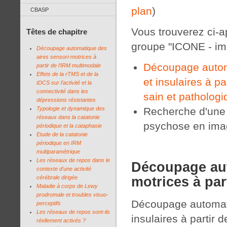
plan
)
CBASP
Vous trouverez ci-a
Têtes de chapitre
groupe "ICONE - ima
Découpage automatique des
aires sensori-motrices à
Découpage automa
partir de l’IRM multimodale
Effets de la rTMS et de la
et insulaires à p
tDCS sur l’activité et la
connectivité dans les
sain et pathologi
dépressions résistantes
Typologie et dynamique des
Recherche d'une 
réseaux dans la catatonie
psychose en image
périodique et la cataphasie
Etude de la catatonie
périodique en IRM
multiparamétrique
Les réseaux de repos dans le
Découpage aut
contexte d'une activité
motrices à par
cérébrale dirigée
Maladie à corps de Lewy
prodromale et troubles visuo-
Découpage automati
perceptifs
Les réseaux de repos sont-ils
insulaires à partir 
réellement activés ?