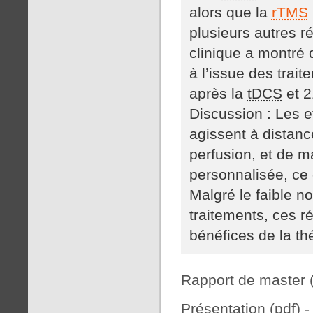
alors que la
rTMS
plusieurs autres r
clinique a montré 
à l’issue des trai
après la
tDCS
et 2
Discussion : Les e
agissent à distanc
perfusion, et de m
personnalisée, ce q
Malgré le faible n
traitements, ces r
bénéfices de la th
Rapport de master 
Présentation (pdf) 