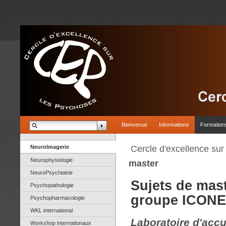
Bienvenue
Informations
Formation
NeuroImagerie
Cercle d'excellence su
Neurophysiologie
master
NeuroPsychiatrie
Sujets de mas
Psychopathologie
groupe ICONE
Psychopharmacologie
WKL international
Laboratoire d'accu
Workshop internationaux