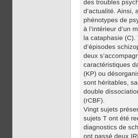
des troubles psyc
d’actualité. Ainsi
phénotypes de ps
à l’intérieur d’un
la cataphasie (C).
d’épisodes schizop
deux s’accompagn
caractéristiques d
(KP) ou désorganis
sont héritables, s
double dissociatio
(rCBF).
Vingt sujets prése
sujets T ont été r
diagnostics de sch
ont passé deux IR