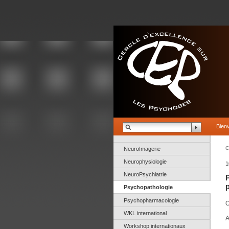
Bien
C
NeuroImagerie
Neurophysiologie
1
NeuroPsychiatrie
Psychopathologie
Psychopharmacologie
O
WKL international
A
Workshop internationaux