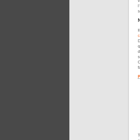
v
l
s
N
I
c
D
q
d
s
C
f
T