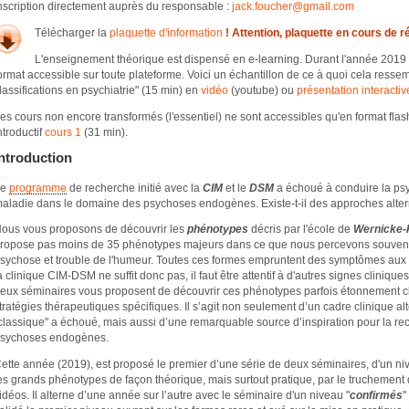
nscription directement auprès du responsable :
jack.foucher@
gmail.com
Télécharger la
plaquette d'information
! Attention, plaquette en cours de r
L'enseignement théorique est dispensé en e-learning. Durant l'année 2019 
ormat accessible sur toute plateforme. Voici un échantillon de ce à quoi cela resse
lassifications en psychiatrie" (15 min) en
vidéo
(youtube) ou
présentation interactiv
es cours non encore transformés (l'essentiel) ne sont accessibles qu'en format flas
ntroductif
cours 1
(31 min).
Introduction
Le
programme
de recherche initié avec la
CIM
et le
DSM
a échoué à conduire la psy
aladie dans le domaine des psychoses endogènes. Existe-t-il des approches alter
ous vous proposons de découvrir les
phénotypes
décris par l'école de
Wernicke-
ropose pas moins de 35 phénotypes majeurs dans ce que nous percevons souven
sychose et trouble de l'humeur. Toutes ces formes empruntent des symptômes aux de
a clinique CIM-DSM ne suffit donc pas, il faut être attentif à d'autres signes cliniqu
eux séminaires vous proposent de découvrir ces phénotypes parfois étonnement clair
tratégies thérapeutiques spécifiques. Il s’agit non seulement d’un cadre clinique alte
classique" a échoué, mais aussi d’une remarquable source d’inspiration pour la r
sychoses endogènes.
ette année (2019), est proposé le premier d’une série de deux séminaires, d'un ni
es grands phénotypes de façon théorique, mais surtout pratique, par le truchement 
idéos. Il alterne d’une année sur l’autre avec le séminaire d'un niveau "
confirmés
"