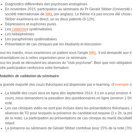
Diagnostics différentiels des psychoses endogènes
En novembre 2015, participation au séminaire du Pr Gerald Stöber (Université 
société internationale de
WKL
(en anglais). Le thème n'a pas encore été choisi 
Stöber examinera en direct, un ou deux patients (9-12h).
Dépressions et euphories pures
Les
catatonie
s systématisées.
Les hébéphrénies
Les paraphrénies systématisées
Présentation de cas cliniques par les étudiants et discussion
ous les mardis, nous examinons un patient sous l'angle
WKL
. Il est demandé aux é
résentations ou à celles organisées pour ce séminaire.
ous les jeudi se déroulent les séances du "club psychose". Bien que non obligatoire
otre participation renforcera votre formation.
odalités de validation du séminaire
a grande majorité des cours théoriques est dispensée par e-learning. cf
exemple
o
La totalité des cours sera en ligne dès septembre 2014. Il y en a pour environ 4.
cours, nous demandons la passation des questionnaires en ligne (environ 1.5h
note.
Les cas cliniques vidéo ne sont pas inclues dans les présentations théoriques,
séances de TD pour lesquels la présence du candidat est requise (3 x 2h, la p
de la note). La participation au présentations de cas clinique du mardi (facultati
retard.
La présence au séminaire de Gérald Stöber contribue pour 15% de la note (7h).