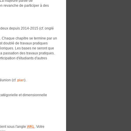
 La majeure partie de
en revanche de participer à des
r deux depuis 2014-2015 (cf. onglé
. Chaque chapitre se termine par un
est doublé de travaux pratiques
théoriques. Les bases ne seront que
la passation des travaux pratiques.
rticipation d'étudiants d'autres
réunion (cf.
plan
).
 catégorielle et dimensionnelle
ient sous l'angle
WKL
. Votre