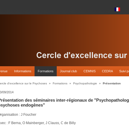
venue
Informations
Formations
Journal club
CEMNIS
CEDRA
Suivi p
ercle d'excellence sur le Psychoses
»
Formations
»
Psychopathologie
»
Présentation
0/09/2014
Présentation des séminaires inter-régionaux de "Psychopathologie
psychoses endogènes"
rganisation : J Foucher
vec : F Berna, O Mainberger, J Clauss, C de Billy