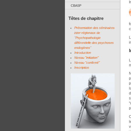
I
CBASP
Têtes de chapitre
f
Présentation des séminaires
c
inter-régionaux de
L
"Psychopathologie
i
différentielle des psychoses
endogènes"
Introduction
Niveau "initiation"
Niveau "confirmé"
m
Inscription
N
p
p
l
d
s
"
p
C
l
v