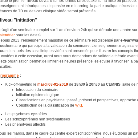
alidé le premier niveau ouvrant sur les formes rares et axé sur la mise en pratique.
’enseignement théorique est dispensée en e-learning, la partie pratique nécessite 
éances de TD ou des cas clinique vidéo seront présentés.
iveau "initiation"
l s'agit d'un séminaire complet sur 1 an d'environ 24h qui se déroule une année su
alendrier
pour les dates).
epuis 2013, l'enseignement magistral de ce séminaire est dispensé par
e-learning
uestionnaire qui participe à la validation du séminaire. L'enseignement magistral 
urant lesquels des cas cliniques vidéo sont présentés pour illustrer les concepts 
urvolées à cette occasion, aussi nous vous demandons de valider la théorie avant 
ette organisation permet de limiter les heures présentielles et vise à favoriser la pa
acultés.
Programme
:
Kick-off-meeting le
mardi 08-01-2019
de
18h30 à 20h30
au
CEMNIS
, salle de 
Introduction du séminaire
Initiation épistémologique
Classifications en psychiatrie : passé, présent et perspectives, approche
Construction de la classification de
WKL
Les psychoses cycloïdes
Les schizophrénies non systématisées
Les phénotypes affectifs
ous les mardis, dans le cadre du centre expert schizophrénie, nous étudions un pat