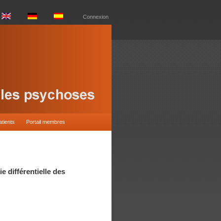
Connexion
atients
Portail membres
 différentielle des