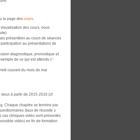
oire.
u la page des
cours
.
a visualisation des cours, nous
ote).
 mais présentées au cours de séances
participation au présentations de
cussion diagnostique, pronostique et
exemple de ce qui est attendu (~
midi courant du mois de mai
 deux à partir de 2015-2016 (cf.
ng. Chaque chapitre se termine par
uestionnaires (taux de réussite ≥
 cas cliniques vidéo sont présentés
 possible vidéo) en fin de formation