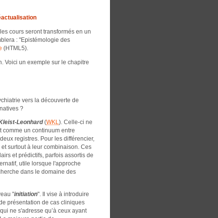
éactualisation
les cours seront transformés en un
mblera : "Epistémologie des
e
(HTML5).
h. Voici un exemple sur le chapitre
chiatrie vers la découverte de
natives ?
Kleist-Leonhard
(
WKL
). Celle-ci ne
t comme un continuum entre
ux registres. Pour les différencier,
es et surtout à leur combinaison. Ces
s et prédictifs, parfois assortis de
rnatif, utile lorsque l'approche
echerche dans le domaine des
veau "
initiation
". Il vise à introduire
de présentation de cas cliniques
 qui ne s'adresse qu’à ceux ayant