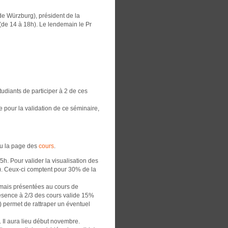
de Würzburg), président de la
(de 14 à 18h). Le lendemain le Pr
tudiants de participer à 2 de ces
 pour la validation de ce séminaire,
u la page des
cours
.
5h. Pour valider la visualisation des
). Ceux-ci comptent pour 30% de la
 mais présentées au cours de
résence à 2/3 des cours valide 15%
f) permet de rattraper un éventuel
 Il aura lieu début novembre.