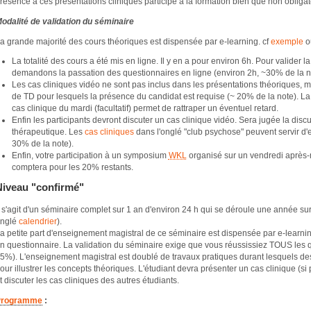
résence à ces présentations cliniques participe à la formation bien que non obligat
odalité de validation du séminaire
a grande majorité des cours théoriques est dispensée par e-learning. cf
exemple
o
La totalité des cours a été mis en ligne. Il y en a pour environ 6h. Pour valider l
demandons la passation des questionnaires en ligne (environ 2h, ~30% de la n
Les cas cliniques vidéo ne sont pas inclus dans les présentations théoriques,
de TD pour lesquels la présence du candidat est requise (~ 20% de la note). La 
cas clinique du mardi (facultatif) permet de rattraper un éventuel retard.
Enfin les participants devront discuter un cas clinique vidéo. Sera jugée la dis
thérapeutique. Les
cas cliniques
dans l'onglé "club psychose" peuvent servir d'
30% de la note).
Enfin, votre participation à un symposium
WKL
organisé sur un vendredi après-
comptera pour les 20% restants.
Niveau "confirmé"
l s'agit d'un séminaire complet sur 1 an d'environ 24 h qui se déroule une année sur
nglé
calendrier
).
a petite part d'enseignement magistral de ce séminaire est dispensée par e-learni
n questionnaire. La validation du séminaire exige que vous réussissiez TOUS les q
5%). L'enseignement magistral est doublé de travaux pratiques durant lesquels des
our illustrer les concepts théoriques. L'étudiant devra présenter un cas clinique (si
t discuter les cas cliniques des autres étudiants.
Programme
: