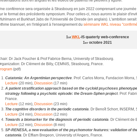
résentations sont en anglais et les vidéos de patients ne peuvent y figurer.
ne conférence sera organisée à Strasbourg en juin 2022 comprenant une journée 
ur le format des précédents symposium. Pour celles-ci, nous aurons le plaisir d'invit
fuhlmann et Burkhart Jabs de l'Université de Dresde (en anglais). L'ambition serai
ythme biannuel, en l'intégrant à l'enseignement du
séminaire WKL niveau "confirm
1
WKL
-IS quaterly web-conference
st
1
octobre 2021
er
hair: Dr Jack Foucher & Prof Fabrice Berna, University of Strasbourg.
rganization: Dr Clément de Billy, CEMNIS, Strasbourg, France.
rogram
(pdf)
Catatonia: An Argentinian perspective
. Prof. Carlos Morra, Fundacion Morra, 
Lecture
(20 min),
Discussion
(17 min)
A patient stratification approach based on the cycloid psychoses phenotype
strategy following a psychotic episode: the Dream-Sphen project
. Prof. Fabr
France.
Lecture
(12 min),
Discussion
(23 min)
The cognitive disorders in the periodic catatonia
. Dr Benoît Schorr, INSERM, 
Lecture
(24 min),
Discussion
(12 min)
Towards a biomarker for the diagnosis of periodic catatonia
. Dr Clément de 
Lecture
(12 min),
Discussion
(8 min)
SP-RENESA, a new evaluation of the psychomotor features: validation of th
catatonia
. Dr Efflam Bregeon, University of Angers, France.