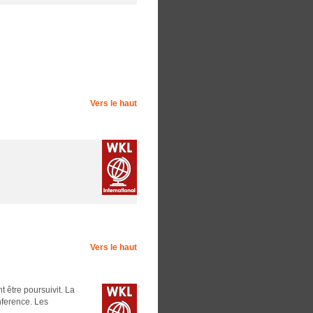
Vers le haut
Vers le haut
 être poursuivit. La
nference. Les