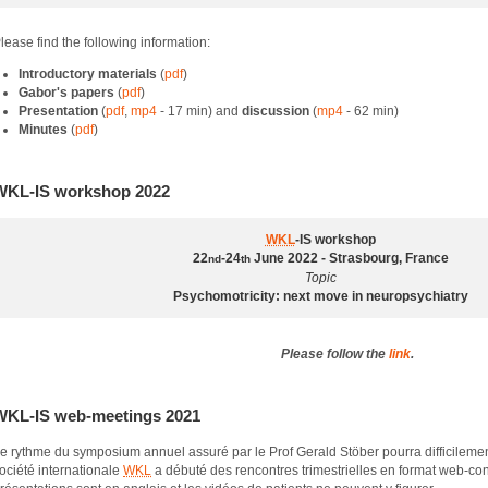
lease find the following information:
Introductory materials
(
pdf
)
Gabor's papers
(
pdf
)
Presentation
(
pdf
,
mp4
- 17 min) and
discussion
(
mp4
- 62 min)
Minutes
(
pdf
)
WKL-IS workshop 2022
WKL
-IS workshop
22
-24
June 2022 -
Strasbourg, France
nd
th
Topic
Psychomotricity: next move in neuropsychiatry
Please follow the
link
.
WKL-IS web-meetings 2021
e rythme du symposium annuel assuré par le Prof Gerald Stöber pourra difficilement
ociété internationale
WKL
a débuté des rencontres trimestrielles en format web-co