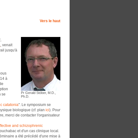
Vers le haut
,
L
, venait
vail jusqu'à
eous
 14 à
de
ption
Pr Gerald Stöber, M.D.,
m se
Ph.D.
ic catatonia
". Le symposium se
hysique biologique (cf. plan
ici
). Pour
e, merci de contacter l'organisateur
affective and schizophrenic
ouchabac et d'un cas clinique local.
séminaire a été précédé d'une mise à