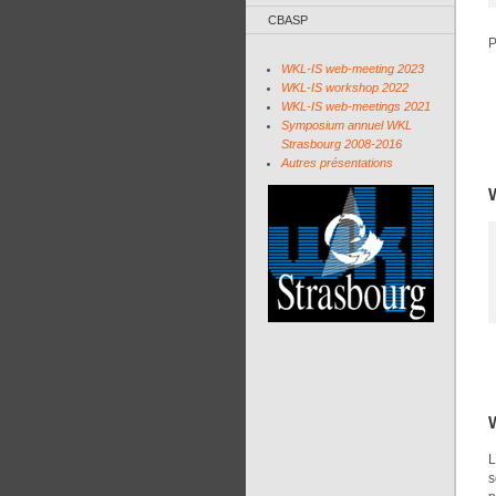
CBASP
P
WKL-IS web-meeting 2023
WKL-IS workshop 2022
WKL-IS web-meetings 2021
Symposium annuel WKL
Strasbourg 2008-2016
Autres présentations
L
s