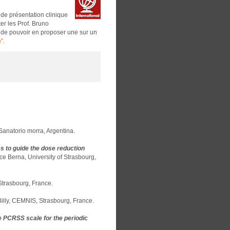
de présentation clinique
er les Prof. Bruno
t de pouvoir en proposer une sur un
é"
.
Sanatorio morra, Argentina.
s to guide the dose reduction
ice Berna, University of Strasbourg,
Strasbourg, France.
Billy, CEMNIS, Strasbourg, France.
e PCRSS scale for the periodic