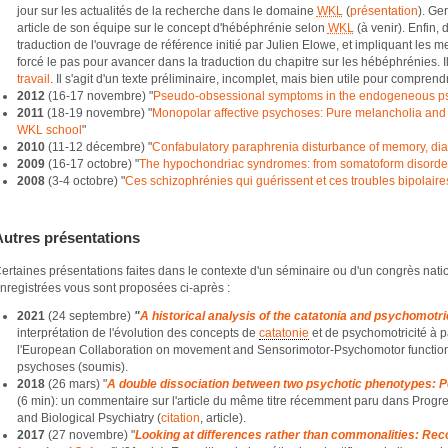
jour sur les actualités de la recherche dans le domaine
WKL
(
présentation
). Ge
article de son équipe sur le concept d'hébéphrénie selon
WKL
(à venir). Enfin, 
traduction de l'ouvrage de référence initié par Julien Elowe, et impliquant les
forcé le pas pour avancer dans la traduction du chapitre sur les hébéphrénies. 
travail
. Il s'agit d'un texte préliminaire, incomplet, mais bien utile pour compren
2012
(16-17 novembre) "
Pseudo-obsessional symptoms in the endogeneous p
2011
(18-19 novembre) "
Monopolar affective psychoses: Pure melancholia and 
WKL school
"
2010
(11-12 décembre) "
Confabulatory paraphrenia disturbance of memory, diag
2009
(16-17 octobre) "
The hypochondriac syndromes: from somatoform disorde
2008
(3-4 octobre) "
Ces schizophrénies qui guérissent et ces troubles bipolair
Autres présentations
ertaines présentations faites dans le contexte d'un séminaire ou d'un congrès natio
nregistrées vous sont proposées ci-après :
2021
(24 septembre)
"
A historical analysis of the catatonia and psychomotr
interprétation de l'évolution des concepts de
catatonie
et de psychomotricité à par
l'European Collaboration on movement and Sensorimotor-Psychomotor function
psychoses (soumis).
2018
(26 mars) "
A double dissociation between two psychotic phenotypes: P
(6 min): un commentaire sur l'article du même titre récemment paru dans Pro
and Biological Psychiatry (
citation
, article).
2017
(27 novembre) "
Looking at differences rather than commonalities: Rec