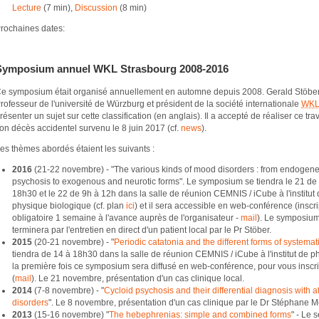
Lecture
(7 min),
Discussion
(8 min)
rochaines dates:
Symposium annuel WKL Strasbourg 2008-2016
e symposium était organisé annuellement en automne depuis 2008. Gerald Stöber
rofesseur de l'université de Würzburg et président de la société internationale
WK
résenter un sujet sur cette classification (en anglais). Il a accepté de réaliser ce tra
on décès accidentel survenu le 8 juin 2017 (cf.
news
).
es thèmes abordés étaient les suivants :
2016
(21-22 novembre) - "The various kinds of mood disorders : from endogen
psychosis to exogenous and neurotic forms". Le symposium se tiendra le 21 de
18h30 et le 22 de 9h à 12h dans la salle de réunion CEMNIS / iCube à l'institut 
physique biologique (cf. plan
ici
) et il sera accessible en web-conférence (inscri
obligatoire 1 semaine à l'avance auprès de l'organisateur -
mail
). Le symposiu
terminera par l'entretien en direct d'un patient local par le Pr Stöber.
2015
(20-21 novembre) - "
Periodic catatonia and the different forms of systemat
tiendra de 14 à 18h30 dans la salle de réunion CEMNIS / iCube à l'institut de p
la première fois ce symposium sera diffusé en web-conférence, pour vous inscrir
(
mail
). Le 21 novembre, présentation d'un cas clinique local.
2014
(7-8 novembre) - "
Cycloid psychosis and their differential diagnosis with 
disorders
". Le 8 novembre, présentation d'un cas clinique par le Dr Stéphane M
2013
(15-16 novembre) "
The hebephrenias: simple and combined forms
" - Le 