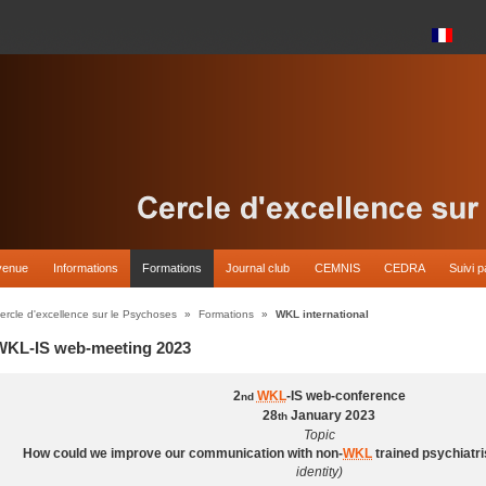
venue
Informations
Formations
Journal club
CEMNIS
CEDRA
Suivi p
ercle d'excellence sur le Psychoses
»
Formations
»
WKL international
WKL-IS web-meeting 2023
2
WKL
-IS web-conference
nd
28
January 2023
th
Topic
How could we improve our communication with non-
WKL
trained psychiatr
identity)