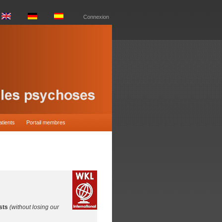
Connexion
atients
Portail membres
ists
(without losing our