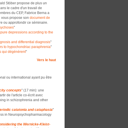
rald Stöber propose de plus un
dans le cadre d'un travail de
 membres du CEP, Fabrice Berna a
Il vous propose son
document de
dre ou approfondir ce séminaire.
sychoses
"
pure depressions according to the
nosis and differential diagnosis
"
rs to hypochondriac paraphrenia
"
es qui dégénèrent
"
Vers le haut
nal ou international ayant pu être
icity concepts
" (17 min): une
tir de l'article co-écrit avec
ing in schizophrenia and other
eriodic catatonia and cataphasia
"
gress in Neuropsychopharmacology
onsidering the Wernicke-Kleist-