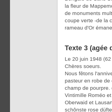
la fleur de Mappemo
de monuments multi
coupe verte -de la
rameau d'Or émane d
Texte 3 (agée 
Le 20 juin 1948 (62
Chères soeurs.
Nous fêtons l'annive
pasteur en robe de 
champ de pourpre. de
Vintimille Roméo et
Oberwaid et Lausann
schônste rose düfte