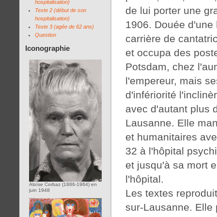
hospitalisation)
de lui porter une gr
Texte 2 (début de son
hospitalisation)
1906. Douée d'une be
Texte 3 (agée de 62 ans)
Question
carrière de cantatri
Iconographie
et occupa des poste
Potsdam, chez l'aum
l'empereur, mais se
d'infériorité l'incli
avec d'autant plus d
Lausanne. Elle mani
et humanitaires ave
32 à l'hôpital psyc
et jusqu'à sa mort 
l'hôpital.
Aloïse Corbaz (1886-1964) en
Les textes reproduit
juin 1948
sur-Lausanne. Elle 