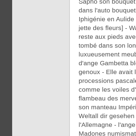
Sapho son bouquet s
dans l'auto bouquet 
Iphigénie en Aulide 
jette des fleurs] - 
reste aux pieds ave
tombé dans son lon
luxueusement meub
d'ange Gambetta blo
genoux - Elle avait
processions pascale
comme les voiles d'
flambeau des merve
son manteau Impéria
Weltall dir gesehen
l'Allemagne - l'ang
Madones numismati