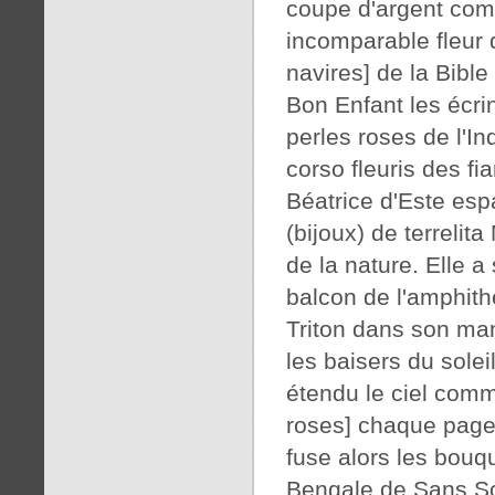
coupe d'argent comm
incomparable fleur 
navires] de la Bibl
Bon Enfant les écri
perles roses de l'In
corso fleuris des fi
Béatrice d'Este esp
(bijoux) de terrelit
de la nature. Elle a
balcon de l'amphith
Triton dans son man
les baisers du sole
étendu le ciel comm
roses] chaque page 
fuse alors les bouq
Bengale de Sans So