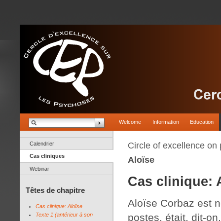
Welcome
Information
Education
Calendrier
Circle of excellence on
Cas cliniques
Aloïse
Webinar
Cas clinique: 
Têtes de chapitre
Aloïse Corbaz est 
Cas clinique: Aloïse
Texte 1 (antérieur à son
postes, était, dit-o