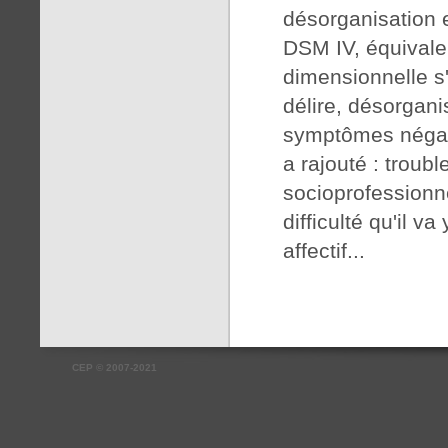
désorganisation 
DSM IV, équivale
dimensionnelle s'
délire, désorgan
symptômes négatif
a rajouté : troubl
socioprofessionn
difficulté qu'il v
affectif...
CEP
©
2007-2021