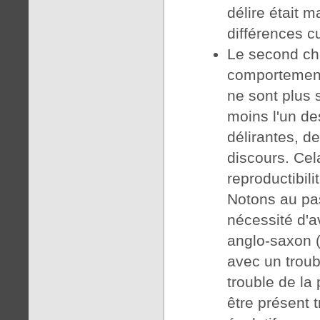
délire était m
différences c
Le second ch
comportement
ne sont plus s
moins l'un d
délirantes, d
discours. Cel
reproductibil
Notons au pa
nécessité d'
anglo-saxon (d
avec un troub
trouble de la
être présent t