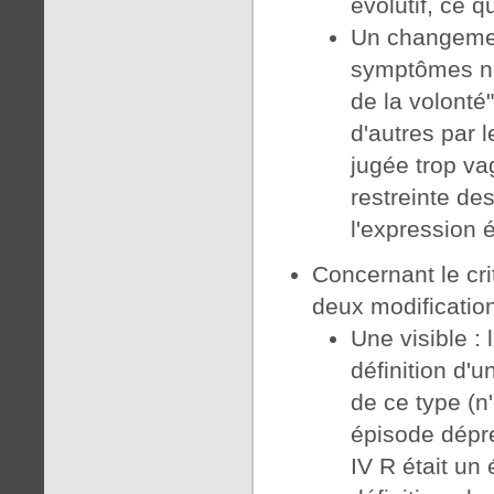
évolutif, ce q
Un changement
symptômes nég
de la volonté
d'autres par 
jugée trop va
restreinte de
l'expression é
Concernant le cri
deux modification
Une visible :
définition d'u
de ce type (n
épisode dépr
IV R était un