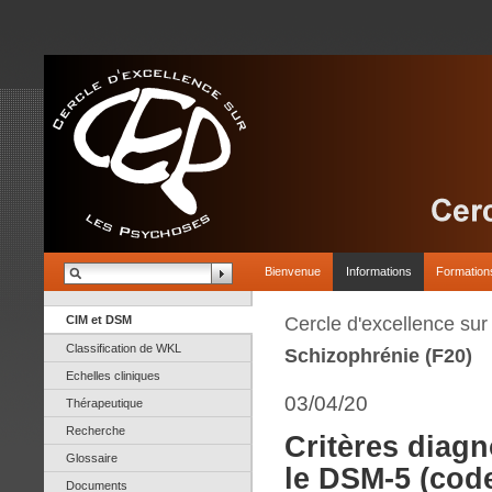
Bienvenue
Informations
Formation
CIM et DSM
Cercle d'excellence su
Classification de WKL
Schizophrénie (F20)
Echelles cliniques
03/04/20
Thérapeutique
Recherche
Critères diagn
Glossaire
le DSM-5 (cod
Documents