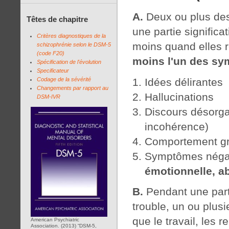
A.
Deux ou plus de
Têtes de chapitre
une partie signific
Critères diagnostiques de la
moins quand elles 
schizophrénie selon le DSM-5
(code F20)
moins l'un des sym
Spécification de l'évolution
Specificateur
Idées délirantes
Codage de la sévérité
Changements par rapport au
Hallucinations
DSM-IVR
Discours désorgan
incohérence)
Comportement gr
Symptômes négati
émotionnelle, a
B.
Pendant une part
trouble, un ou plus
que le travail, les 
American Psychiatric
Association. (2013) “DSM-5,