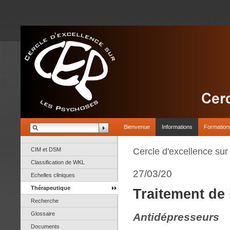
Bienvenue
Informations
Formation
CIM et DSM
Cercle d'excellence su
Classification de WKL
27/03/20
Echelles cliniques
Thérapeutique
Traitement de
Recherche
Glossaire
Antidépresseurs
Documents