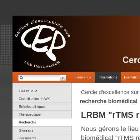
Bienvenue
Informations
Formation
CIM et DSM
Cercle d'excellence su
Classification de WKL
recherche biomédical
Echelles cliniques
LRBM "rTMS r
Thérapeutique
Recherche
Nous gérons le lieu
Glossaire
biomédical "rTMS ro
Documents