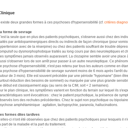
Clinique
l existe deux grandes formes à ces psychoses d'hypersensibilité (cf.
critères diagn
a forme de sevrage
'est la seule que en plus des patients psychotiques, s'observe aussi chez des indi
raités par antidopaminergiques directs ou indirects de façon chronique (pour vom
ypertension avec de la réserpine) ou chez des patients souffrant de trouble dépress
ompulsif ou dysmorphophobique traités au long cours par des neuroleptiques et chez
es symptômes jamais observés auparavant. La clozapine semble avoir une place à
ussi s'observer lors de son arrêt pour passer à un autre neuroleptique. Ce phéno
e psychose d'hypersensibilité, n'est pas retenu par tous les auteurs comme en étan
a psychose d'hypersensibilité de sevrage survient moins de 6 mois après l'arrêt du 
utour de 3 mois). Elle est souvent précédée par une période "hypomane" (bien être
urtout réduction des besoins de sommeil) ou marquée par une plus grande sensibili
e début est classiquement aigu (au sens de la CIM, soit < 2 semaines).
ur le plan clinique, les symptômes varient en fonction du terrain sur lequel ils s'e
aractéristiques sont évocatrices : chez le patient psychotique, la présence de sym
bservés lors des rechutes précédentes. Chez le sujet non psychotique ou bipolaire
sychose amphétaminique : agitation, tachypsychie, paranoïa, hallucinations.
es formes dites tardives
elles-ci n'ont été observées que chez des patients psychotiques pour lesquels il n'
a part de la maladie et la part du traitement.