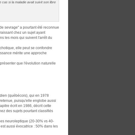
 cas si la maladie avait suivit son libre
"de sevrage" a pourtant été reconnue
raissant chez un sujet ayant
 les mois qui suivent l'arrêt du
chotique, elle peut se confondre
aissance mérite une approche
représenter que l'évolution naturelle
ien (québécois), qui en 1978
retenue, puisqu'elle englobe aussi
itre écrit en 1986, décrit cette
hez des sujets pourtant classifiés
e des neuroleptique (20-30% vs 40-
e est aussi évocatrice : 50% dans les