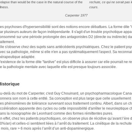
relapse than would be the case in the natural course of the
rechute, ce qui ne serait pas le
illness.
cours.
Carpenter 1977
es psychoses d'hypersensibilité sont des notions encore débattues. La forme dite 
ar plusieurs auteurs de façon indépendante. Il s'agit d'un trouble psychotique appa
onsommé sur une période prolongée des antagonistes D2 (directe ou indirecte) dans
raitement.
lle s'observe chez des sujets sans antécédents psychiatriques. Chez le patient psy
vec sa pathologie, même si elle n'en a pas systématiquement l'aspect. Sa reconn
hérapeutique adaptée.
'existence de la forme dite "tardive" est plus difficile à assurer car elle pourrait ne 
e la pathologie mentale avec laquelle elle est presque toujours associée.
Historique
u-delà du mot de Carpenter, c'est Guy Chouinard, un psychopharmacologue Canad
onnera son nom à cette entité. Sa conception est plus large que celle usuellement 
es phénomènes de tolérance survenant sous traitement continu. Albert, dans un chap
ccélération apparente des cycles ou cette impossibilité d'arrêter le neuroleptique c
ans la nosographie de Leonhard comme des formes rémittentes pures.
n effet, chez les patients psychotiques, on observe plus de récidive qu’avant l’èr
0%/an) et celles-ci semblent liées à l’arrêt du traitement. La cinétique de la rechut
 mois, rare > 6 mois après l’arrêt d’un anti-dopaminergique.