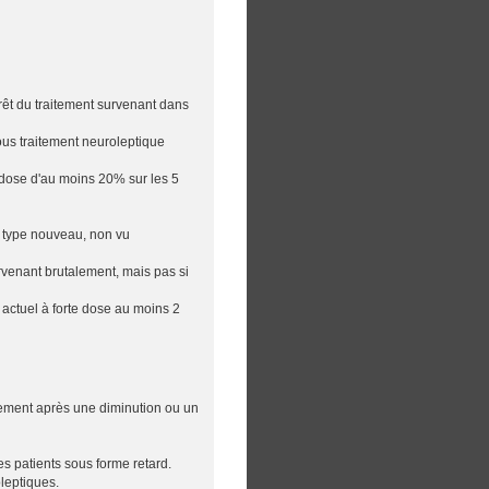
rêt du traitement survenant dans
ous traitement neuroleptique
dose d'au moins 20% sur les 5
n type nouveau, non vu
rvenant brutalement, mais pas si
actuel à forte dose au moins 2
itement après une diminution ou un
s patients sous forme retard.
leptiques.