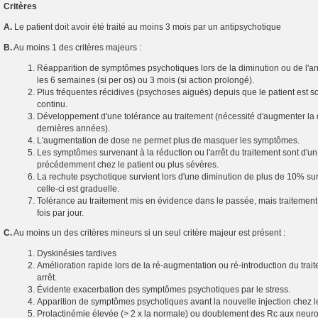
Critères
A.
Le patient doit avoir été traité au moins 3 mois par un antipsychotique
B.
Au moins 1 des critères majeurs :
Réapparition de symptômes psychotiques lors de la diminution ou de l'ar
les 6 semaines (si per os) ou 3 mois (si action prolongé).
Plus fréquentes récidives (psychoses aiguës) depuis que le patient est s
continu.
Développement d'une tolérance au traitement (nécessité d'augmenter la 
dernières années).
L'augmentation de dose ne permet plus de masquer les symptômes.
Les symptômes survenant à la réduction ou l'arrêt du traitement sont d'u
précédemment chez le patient ou plus sévères.
La rechute psychotique survient lors d'une diminution de plus de 10% su
celle-ci est graduelle.
Tolérance au traitement mis en évidence dans le passée, mais traitement 
fois par jour.
C.
Au moins un des critères mineurs si un seul critère majeur est présent :
Dyskinésies tardives
Amélioration rapide lors de la ré-augmentation ou ré-introduction du tra
arrêt.
Évidente exacerbation des symptômes psychotiques par le stress.
Apparition de symptômes psychotiques avant la nouvelle injection chez le
Prolactinémie élevée (> 2 x la normale) ou doublement des Rc aux neuro