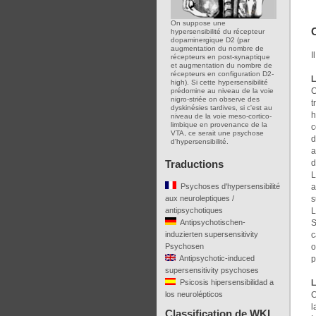
On suppose une
hypersensibilité du récepteur
dopaminergique D2 (par
augmentation du nombre de
I
récepteurs en post-synaptique
et augmentation du nombre de
récepteurs en configuration D2-
L
high). Si cette hypersensibilité
C
prédomine au niveau de la voie
nigro-striée on observe des
t
dyskinésies tardives, si c'est au
h
niveau de la voie meso-cortico-
limbique en provenance de la
c
VTA, ce serait une psychose
d
d'hypersensibilité.
a
d
Traductions
L
a
Psychoses d'hypersensibilité
s
aux neuroleptiques /
L
antipsychotiques
S
Antipsychotischen-
c
induzierten supersensitivity
o
Psychosen
p
Antipsychotic-induced
supersensitivity psychoses
L
Psicosis hipersensibilidad a
C
los neurolépticos
l
Classification de WKL