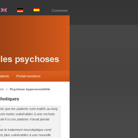
Connexion
atients
Portail membres
els
»
Psychose hypersensibilité
chotiques
fois que les patients sont traités au long
 sont moins vulnérables à une rechute.
-il si ces patients n’avait jamais
…
e le traitement neuroleptique rend
es plus vulnérables à une nouvelle