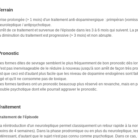
errain
rise prolongée (> 1 mois) d'un traitement anti-dopaminergique : primpéran (vomiss
euroleptique / antipsychotique.
rrêt de ce traitement et survenue de l'épisode dans les 3 à 6 mois qui suivent. La p
a diminution du traitement est progressive (> 3 mois) et non abrupte.
Pronostic
es formes dites de sevrage semblent le plus fréquemment de bon pronostic dès lors q
'est pas inenvisageable de le réduire à nouveau jusqu'à son arrêt de façon très pro
st que ceci est d'autant plus facile que les niveau de dopamine endogènes sont faib
gé et qu'il ne consomme pas de toxique.
es formes tardives ont un pronostic beaucoup plus réservé en revanche, mais en par
rouble psychotique dont elle pourrait aggraver le pronostic.
Traitement
raitement de l'épisode
a réintroduction d'un neuroleptique permet classiquement un retour rapide à la n
oins de 4 semaines). Dans la phase prodromique ou en plus du neuroleptique, le
ntéressant, d'autant que le sujet n'est pas connu comme psychotique. Dans ce cas, 