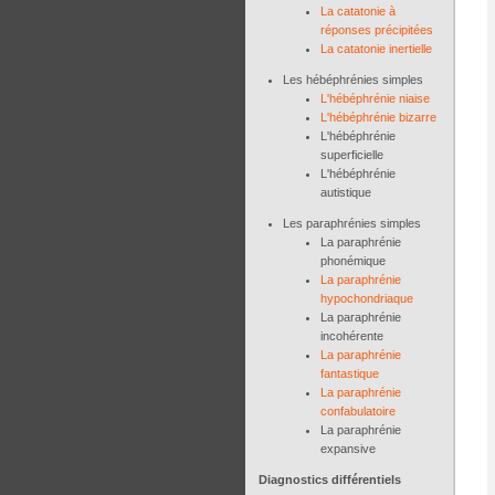
La catatonie à
réponses précipitées
La catatonie inertielle
Les hébéphrénies simples
L'hébéphrénie niaise
L'hébéphrénie bizarre
L'hébéphrénie
superficielle
L'hébéphrénie
autistique
Les paraphrénies simples
La paraphrénie
phonémique
La paraphrénie
hypochondriaque
La paraphrénie
incohérente
La paraphrénie
fantastique
La paraphrénie
confabulatoire
La paraphrénie
expansive
Diagnostics différentiels