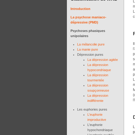
L
m
Introduction
L
c
La psychose maniaco-
dépressive (PMD)
Psychoses phasiques
unipolaires
I
La mélancolie pure
l
La manie pure
p
Dépression pures
s
La dépression agitée
m
La dépression
a
hypocondriaque
p
La dépression
L
tourmentée
m
La dépression
M
soupçonneuse
(
La dépression
l
indifférente
Les euphories pures
L'euphorie
D
improductive
L'euphorie
L
hypochondriaque
p
L'euphorie exaltée