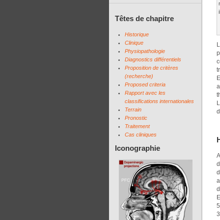
Têtes de chapitre
Historique
Clinique
L
Physiopathologie
p
Diagnostics différentiels
c
Proposition de critères
t
(recherche)
E
Proposed criteria
a
Rapport avec les
t
classifications internationales
L
Terrain
d
Pronostic
Traitement
Cas cliniques
Iconographie
A
d
d
a
d
E
5
3