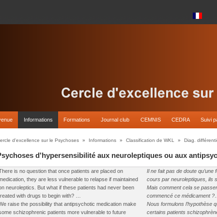
venue
Informations
Formations
Journal club
CEMNIS
CEDRA
Suivi p
ercle d'excellence sur le Psychoses
»
Informations
»
Classification de WKL
»
Diag. différenti
Psychoses d'hypersensibilité aux neuroleptiques ou aux antipsy
There is no question that once patients are placed on
Il ne fait pas de doute qu’une 
medication, they are less vulnerable to relapse if maintained
cours par neuroleptiques, ils
on neuroleptics. But what if these patients had never been
Mais comment cela se passerait
treated with drugs to begin with? …
commencé ce médicament ?
We raise the possibility that antipsychotic medication make
Nous formulons l’hypothèse qu
some schizophrenic patients more vulnerable to future
certains patients schizophrèn