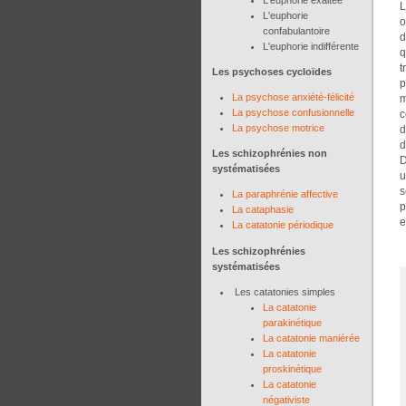
L
L'euphorie
o
confabulantoire
d
L'euphorie indifférente
q
t
Les psychoses cycloïdes
p
La psychose anxiété-félicité
m
La psychose confusionnelle
c
La psychose motrice
d
d
Les schizophrénies non
D
systématisées
u
s
La paraphrénie affective
p
La cataphasie
e
La catatonie périodique
Les schizophrénies
systématisées
Les catatonies simples
La catatonie
parakinétique
La catatonie maniérée
La catatonie
proskinétique
La catatonie
négativiste