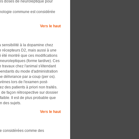
des doses de neuroleptique pour
athologie commune est considérée
Vers le haut
 sensibilité à la dopamine chez
e récepteurs D2, mais aussi à une
si été montré que ces modifications
s neuroleptiques (forme tardive). Ces
 travaux chez l'animal s'étendant
épendants du mode d'administration
e délivrance par a-coup (per os).
rènes lors de l'examen post-
 des patients à priori non traités.
 de façon rétrospective sur dossier
faible. Il est de plus probable que
n des sujets.
Vers le haut
tre considérées comme des