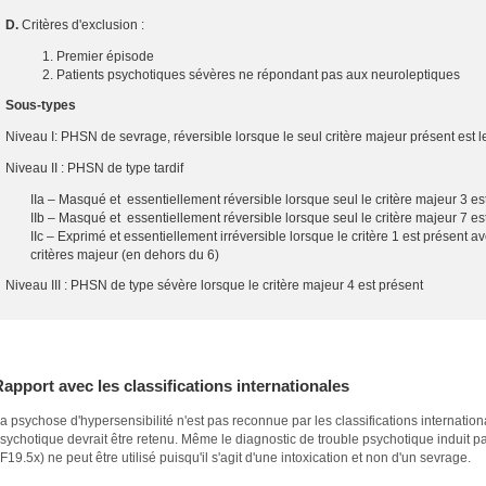
D.
Critères d'exclusion :
Premier épisode
Patients psychotiques sévères ne répondant pas aux neuroleptiques
Sous-types
Niveau I: PHSN de sevrage, réversible lorsque le seul critère majeur présent est le
Niveau II : PHSN de type tardif
IIa – Masqué et essentiellement réversible lorsque seul le critère majeur 3 es
IIb – Masqué et essentiellement réversible lorsque seul le critère majeur 7 es
IIc – Exprimé et essentiellement irréversible lorsque le critère 1 est présent a
critères majeur (en dehors du 6)
Niveau III : PHSN de type sévère lorsque le critère majeur 4 est présent
apport avec les classifications internationales
a psychose d'hypersensibilité n'est pas reconnue par les classifications internation
sychotique devrait être retenu. Même le diagnostic de trouble psychotique induit 
 F19.5x) ne peut être utilisé puisqu'il s'agit d'une intoxication et non d'un sevrage.