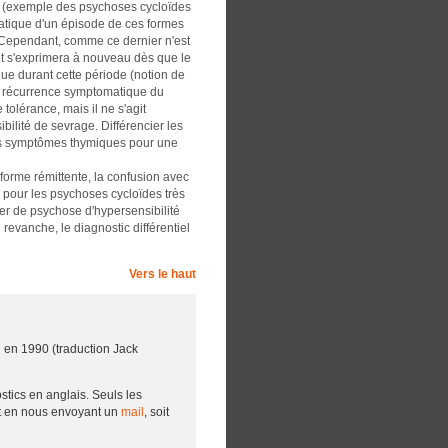
s (exemple des psychoses cycloïdes
atique d'un épisode de ces formes
. Cependant, comme ce dernier n'est
et s'exprimera à nouveau dès que le
que durant cette période (notion de
 la récurrence symptomatique du
lérance, mais il ne s'agit
ilité de sevrage. Différencier les
 des symptômes thymiques pour une
forme rémittente, la confusion avec
i pour les psychoses cycloïdes très
ler de psychose d'hypersensibilité
revanche, le diagnostic différentiel
Vers le haut
 en 1990 (traduction Jack
ostics en anglais. Seuls les
t en nous envoyant un
mail
, soit