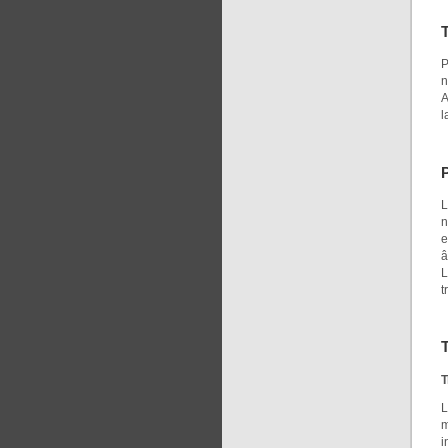
T
P
n
A
l
L
n
e
â
L
t
T
L
m
i