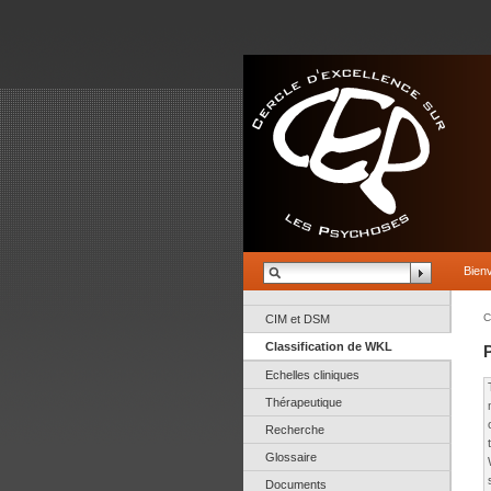
Bien
C
CIM et DSM
Classification de WKL
Echelles cliniques
Thérapeutique
Recherche
Glossaire
Documents