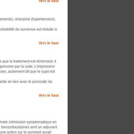
Vers le haut
ements), réserpine (hypertension),
robabilité de survenue est réduite si
Vers le haut
ue le traitement est réintroduit. Il
gressive par la suite. L'impression
les, autrement dit que le sujet est
tie en lien avec le pronostic du
Vers le haut
ormale (rémission symptomatique en
s benzodiazépines sont un adjuvant
une action sur le sommeil serait