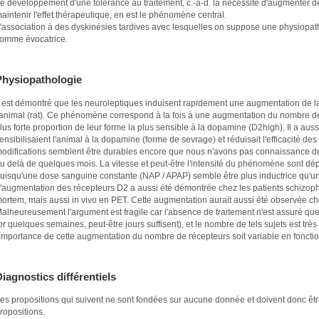
e développement d'une tolérance au traitement, c.-à-d. la nécessité d'augmenter 
aintenir l'effet thérapeutique, en est le phénomène central.
'association à des dyskinésies tardives avec lesquelles on suppose une physiop
omme évocatrice.
Physiopathologie
l est démontré que les neuroleptiques induisent rapidement une augmentation de la
'animal (rat). Ce phénomène correspond à la fois à une augmentation du nombre d
lus forte proportion de leur forme la plus sensible à la dopamine (D2high). Il a aus
ensibilisaient l'animal à la dopamine (forme de sevrage) et réduisait l'efficacité de
odifications semblent être durables encore que nous n'avons pas connaissance de
u delà de quelques mois. La vitesse et peut-être l'intensité du phénomène sont d
uisqu'une dose sanguine constante (NAP / APAP) semble être plus inductrice qu'un
'augmentation des récepteurs D2 a aussi été démontrée chez les patients schizoph
ortem, mais aussi in vivo en PET. Cette augmentation aurait aussi été observée chez
alheureusement l'argument est fragile car l'absence de traitement n'est assuré que
or quelques semaines, peut-être jours suffisent), et le nombre de tels sujets est très 
'importance de cette augmentation du nombre de récepteurs soit variable en fonctio
iagnostics différentiels
es propositions qui suivent ne sont fondées sur aucune donnée et doivent donc ê
ropositions.