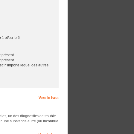
 1 et/ou le 6
t présent.
t présent.
vec n'importe lequel des autres
Vers le haut
ales, un des diagnostics de trouble
par une substance autre (ou inconnue