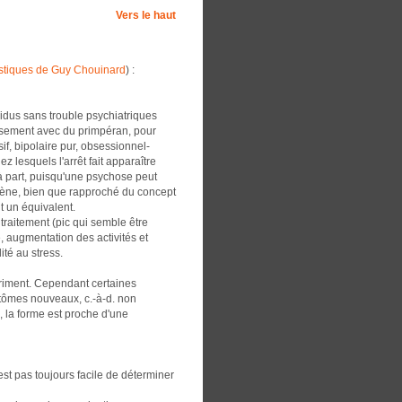
Vers le haut
ostiques de Guy Chouinard
) :
vidus sans trouble psychiatriques
issement avec du primpéran, pour
if, bipolaire pur, obsessionnel-
 lesquels l'arrêt fait apparaître
 part, puisqu'une psychose peut
mène, bien que rapproché du concept
t un équivalent.
traitement (pic qui semble être
, augmentation des activités et
té au stress.
xpriment. Cependant certaines
ptômes nouveaux, c.-à-d. non
, la forme est proche d'une
est pas toujours facile de déterminer