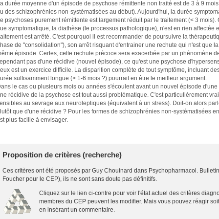
a durée moyenne d'un épisode de psychose rémittente non traité est de 3 à 9 moi
u des schizophrénies non-systématisées au début). Aujourd'hui, la durée symptom
e psychoses purement rémittente est largement réduit par le traitement (< 3 mois)
ue symptomatique, la diathèse (le processus pathologique), n'est en rien affectée 
raitement est arrêté. C'est pourquoi il est recommander de poursuivre la thérapeuti
hase de "consolidation"), son arrêt risquant d'entrainer une rechute qui n'est que
ême épisode. Certes, cette rechute précoce sera exacerbée par un phénomène de to
ependant pas d'une récidive (nouvel épisode), ce qu'est une psychose d'hypersensib
eux est un exercice difficile. La disparition complète de tout symptôme, incluant
urée suffisamment longue (> 1-6 mois ?) pourrait en être le meilleur argument.
ans le cas ou plusieurs mois ou années s'écoulent avant un nouvel épisode d'une 
ne récidive de la psychose est tout aussi problématique. C'est particulièrement vra
ensibles au sevrage aux neuroleptiques (équivalent à un stress). Doit-on alors par
lutôt que d'une récidive ? Pour les formes de schizophrénies non-systématisées en 
st plus facille à envisager.
Proposition de critères (recherche)
Ces critères ont été proposés par Guy Chouinard dans Psychopharmacol. Bulletin
Foucher pour le CEP), ils ne sont sans doute pas définitifs.
Cliquez sur le lien ci-contre pour voir l'état actuel des critères diagn
membres du CEP peuvent les modifier. Mais vous pouvez réagir soi
en insérant un commentaire.