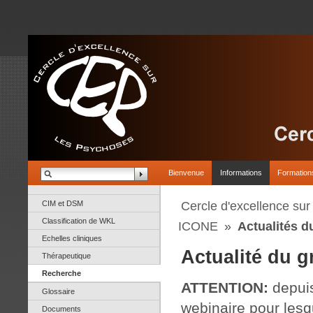
Bienvenue
Informations
Formation
CIM et DSM
Cercle d'excellence su
Classification de WKL
ICONE
»
Actualités d
Echelles cliniques
Actualité du g
Thérapeutique
Recherche
ATTENTION:
depuis
Glossaire
webinaire pour les
Documents