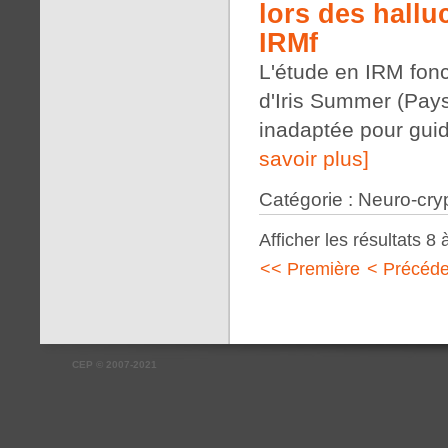
lors des hallu
IRMf
L'étude en IRM fonc
d'Iris Summer (Pay
inadaptée pour gui
savoir plus]
Catégorie : Neuro-cry
Afficher les résultats 8 
<< Première
< Précéde
CEP
©
2007-2021