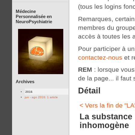
(tous les logins fon
Médecine
Personnalisée en
Remarques, certaine
NeuroPsychiatrie
membres du groupe 
accès à toutes les 
Pour participer à u
contactez-nous
et r
REM
: lorsque vous c
de la page... il faut 
Archives
Détail
2016
jun - ago 2016: 1 article
< Vers la fin de "L
La substance 
inhomogène