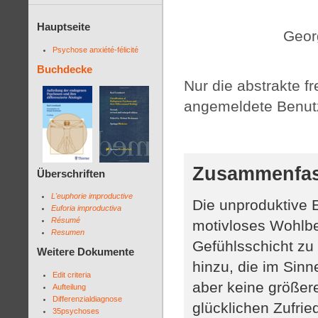
Hauptseite
Geor
Psychose anxiété-félicité
Buchdecke
Nur die abstrakte fre
angemeldete Benutz
Zusammenfa
Überschriften
L'euphorie improductive
Die unproduktive 
Euforia improductiva
Résumé
motivloses Wohlbe
Resumen
Gefühlsschicht zu
Weitere Dokumente
hinzu, die im Sinn
Edit criteria
aber keine größere
Aufteilung
Differenzialdiagnose
glücklichen Zufri
35psychoses