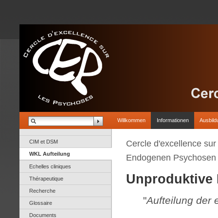
Willkommen
Informationen
Ausbild
CIM et DSM
Cercle d'excellence su
WKL Aufteilung
Endogenen Psychosen
Echelles cliniques
Unproduktive
Thérapeutique
Recherche
"
Aufteilung der
Glossaire
Documents