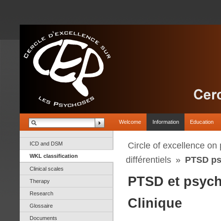
Welcome
Information
Education
ICD and DSM
Circle of excellence on
WKL classification
différentiels
»
PTSD ps
Clinical scales
PTSD et psyc
Therapy
Research
Clinique
Glossaire
Documents