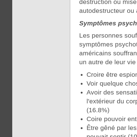
destruction ou mis
autodestructeur ou a
Symptômes psych
Les personnes souf
symptômes psychoti
américains souffra
un autre de leur vi
Croire être espio
Voir quelque cho
Avoir des sensatio
l'extérieur du co
(16.8%)
Coire pouvoir en
Être gêné par le
pouvait sentir (1