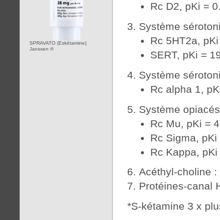
Rc D2, pKi = 0
Système séroton
Rc 5HT2a, pKi
SPRAVATO (Eskétamine)
Janssen ®
SERT, pKi = 1
Système séroton
Rc alpha 1, pK
Système opiacés
Rc Mu, pKi = 
Rc Sigma, pKi
Rc Kappa, pKi
Acéthyl-choline 
Protéines-canal 
*S-kétamine 3 x plu