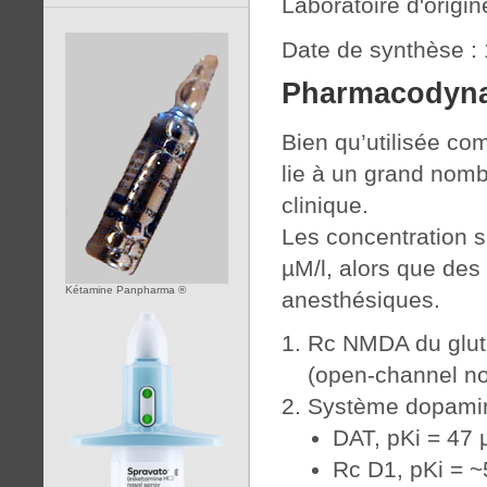
Laboratoire d'origin
Date de synthèse :
Pharmacodyn
Bien qu’utilisée c
lie à un grand nomb
clinique.
Les concentration 
µM/l, alors que des
Kétamine Panpharma ®
anesthésiques.
Rc NMDA du gluta
(open-channel no
Système dopamin
DAT, pKi = 47
Rc D1, pKi = 