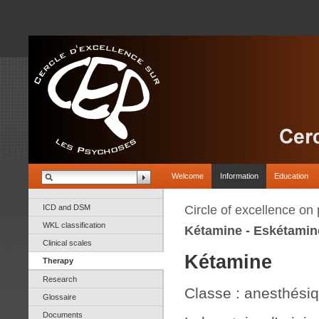
Welcome
Information
Education
ICD and DSM
Circle of excellence on
WKL classification
Kétamine - Eskétamin
Clinical scales
Kétamine
Therapy
Research
Classe : anesthésiq
Glossaire
Documents