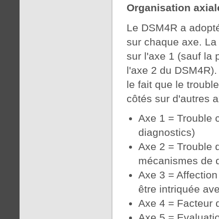
Organisation axia
Le DSM4R a adopté 
sur chaque axe. La 
sur l'axe 1 (sauf la
l'axe 2 du DSM4R). 
le fait que le troubl
côtés sur d'autres 
Axe 1 = Trouble c
diagnostics)
Axe 2 = Trouble d
mécanismes de dé
Axe 3 = Affectio
être intriquée av
Axe 4 = Facteur 
Axe 5 = Evaluatio