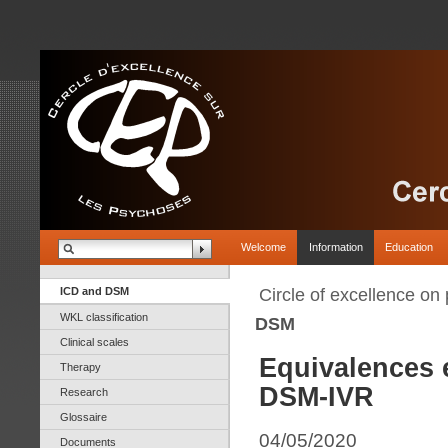
Welcome
Information
Education
ICD and DSM
Circle of excellence on
WKL classification
DSM
Clinical scales
Equivalences e
Therapy
DSM-IVR
Research
Glossaire
04/05/2020
Documents