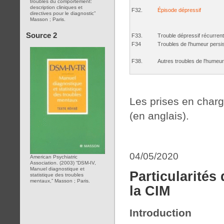
troubles du comportement:
description cliniques et
F32.
Épisode dépressif
directives pour le diagnostic”
Masson ; Paris.
Source 2
F33.
Trouble dépressif récurrent
F34
Troubles de l'humeur persi
F38.
Autres troubles de l'humeur
Les prises en charg
(en anglais).
04/05/2020
American Psychiatric
Association. (2003) “DSM-IV,
Manuel diagnostique et
Particularités
statistique des troubles
mentaux,” Masson ; Paris.
la CIM
Introduction