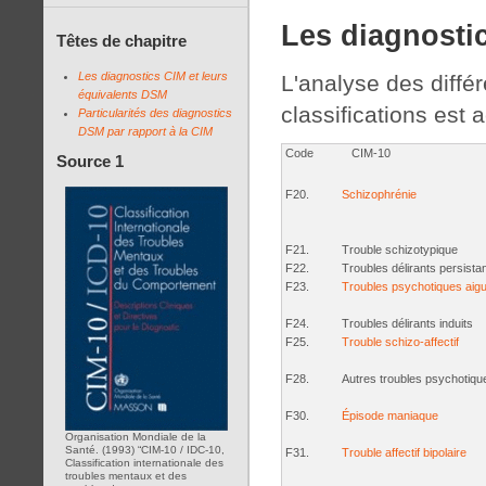
Les diagnosti
Têtes de chapitre
Les diagnostics CIM et leurs
L'analyse des diffé
équivalents DSM
classifications est 
Particularités des diagnostics
DSM par rapport à la CIM
Code
CIM-10
Source 1
F20.
Schizophrénie
F21.
Trouble schizotypique
F22.
Troubles délirants persista
F23.
Troubles psychotiques aigus
F24.
Troubles délirants induits
F25.
Trouble schizo-affectif
F28.
Autres troubles psychotiq
F30.
Épisode maniaque
Organisation Mondiale de la
Santé. (1993) “CIM-10 / IDC-10,
F31.
Trouble affectif bipolaire
Classification internationale des
troubles mentaux et des