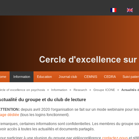
come
Information
Education
Journal club
CEMNIS
CEDRA
Suivi patie
ircle of excellence on psychosis
»
Information
»
Research
»
Groupe ICONE
»
Actualités 
ctualité du groupe et du club de lecture
ATTENTION:
depuis avril 2020 l'organisation se fait sur un mode webinaire pour le
age dédiée
(tous les logins fonctionnent).
emarques, certaines informations sont confidentielles. Les membres du groupe son
voir accès à toutes les actualités et documents partagés.
our participer à une réunion du groupe par vidéoconférence
contactez-nous
et réf