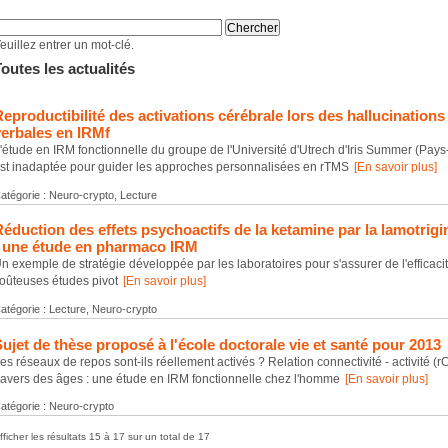
euillez entrer un mot-clé.
outes les actualités
eproductibilité des activations cérébrale lors des hallucinations
verbales en IRMf
'étude en IRM fonctionnelle du groupe de l'Université d'Utrech d'Iris Summer (Pay
st inadaptée pour guider les approches personnalisées en rTMS
[En savoir plus]
atégorie : Neuro-crypto, Lecture
éduction des effets psychoactifs de la ketamine par la lamotrigin
: une étude en pharmaco IRM
n exemple de stratégie développée par les laboratoires pour s'assurer de l'efficaci
oûteuses études pivot
[En savoir plus]
atégorie : Lecture, Neuro-crypto
ujet de thèse proposé à l'école doctorale vie et santé pour 2013
es réseaux de repos sont-ils réellement activés ? Relation connectivité - activité 
ravers des âges : une étude en IRM fonctionnelle chez l'homme
[En savoir plus]
atégorie : Neuro-crypto
fficher les résultats 15 à 17 sur un total de 17