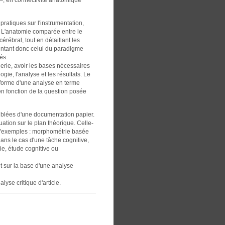
 pratiques sur l'instrumentation,
. L'anatomie comparée entre le
rébral, tout en détaillant les
entant donc celui du paradigme
és.
gerie, avoir les bases nécessaires
gie, l'analyse et les résultats. Le
a forme d'une analyse en terme
en fonction de la question posée
oublées d'une documentation papier.
ation sur le plan théorique. Celle-
 d'exemples : morphométrie basée
ans le cas d'une tâche cognitive,
e, étude cognitive ou
it sur la base d'une analyse
lyse critique d'article.