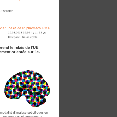
t scroler...
ridone : une étude en pharmaco IRM >
19.03.2013 15:16 Il y a : 13 yrs
Catégorie : Neuro-crypto
end le relais de l'UE
ement orientée sur l'e-
,
odalité d'analyse spécifiques en
s –, en connectivité anatomique