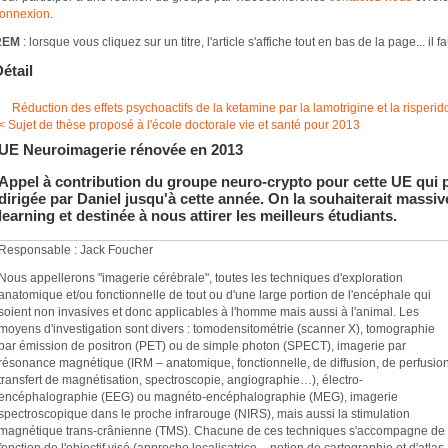
onnexion
.
REM
: lorsque vous cliquez sur un titre, l'article s'affiche tout en bas de la page... il fau
étail
Réduction des effets psychoactifs de la ketamine par la lamotrigine et la rispe
< Sujet de thèse proposé à l'école doctorale vie et santé pour 2013
UE Neuroimagerie rénovée en 2013
Appel à contribution du groupe neuro-crypto pour cette UE qui pr
dirigée par Daniel jusqu'à cette année. On la souhaiterait massiv
learning et destinée à nous attirer les meilleurs étudiants.
Responsable : Jack Foucher
Nous appellerons "imagerie cérébrale", toutes les techniques d'exploration
anatomique et/ou fonctionnelle de tout ou d'une large portion de l'encéphale qui
soient non invasives et donc applicables à l'homme mais aussi à l'animal. Les
moyens d'investigation sont divers : tomodensitométrie (scanner X), tomographie
par émission de positron (PET) ou de simple photon (SPECT), imagerie par
résonance magnétique (IRM – anatomique, fonctionnelle, de diffusion, de perfusion
transfert de magnétisation, spectroscopie, angiographie…), électro-
encéphalographie (EEG) ou magnéto-encéphalographie (MEG), imagerie
spectroscopique dans le proche infrarouge (NIRS), mais aussi la stimulation
magnétique trans-crânienne (TMS). Chacune de ces techniques s'accompagne de m
fonction de l'objectif visé (approche localisatrice – notion de cartographie et d'atla