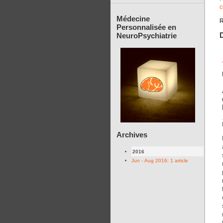
c
Médecine
Personnalisée en
D
NeuroPsychiatrie
Archives
2016
Jun - Aug 2016: 1 article