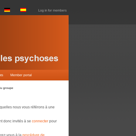
Log in for members
nts
Member portal
du groupe
squelles nous vous référons à une
t donc invités à se
connecter
pour
érez-vous à la
procédure de