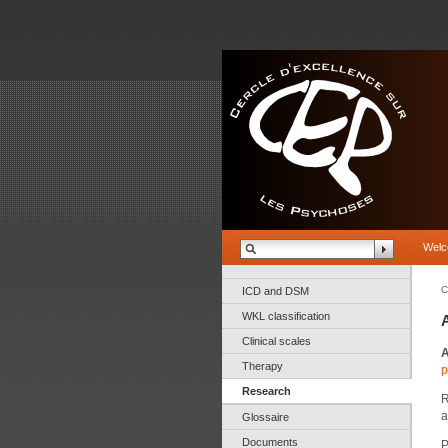
Wel
C
ICD and DSM
WKL classification
A
Clinical scales
Therapy
p
Research
R
a
Glossaire
Documents
P