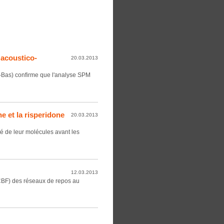
 acoustico-
20.03.2013
s-Bas) confirme que l'analyse SPM
e et la risperidone
20.03.2013
té de leur molécules avant les
12.03.2013
(rCBF) des réseaux de repos au