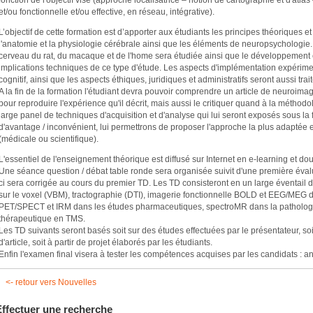
et/ou fonctionnelle et/ou effective, en réseau, intégrative).
L’objectif de cette formation est d’apporter aux étudiants les principes théoriques et
l'anatomie et la physiologie cérébrale ainsi que les éléments de neuropsychologie
cerveau du rat, du macaque et de l'home sera étudiée ainsi que le développement cé
implications techniques de ce type d'étude. Les aspects d'implémentation expérim
cognitif, ainsi que les aspects éthiques, juridiques et administratifs seront aussi trait
A la fin de la formation l'étudiant devra pouvoir comprendre un article de neuroima
pour reproduire l'expérience qu'il décrit, mais aussi le critiquer quand à la méthodolo
large panel de techniques d'acquisition et d'analyse qui lui seront exposés sous l
d'avantage / inconvénient, lui permettrons de proposer l'approche la plus adaptée 
(médicale ou scientifique).
L'essentiel de l'enseignement théorique est diffusé sur Internet en e-learning et d
Une séance question / débat table ronde sera organisée suivit d'une première évalu
ci sera corrigée au cours du premier TD. Les TD consisteront en un large éventail
sur le voxel (VBM), tractographie (DTI), imagerie fonctionnelle BOLD et EEG/MEG d
PET/SPECT et IRM dans les études pharmaceutiques, spectroMR dans la pathologi
thérapeutique en TMS.
Les TD suivants seront basés soit sur des études effectuées par le présentateur, so
d'article, soit à partir de projet élaborés par les étudiants.
Enfin l'examen final visera à tester les compétences acquises par les candidats : ana
<- retour vers Nouvelles
Effectuer une recherche