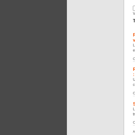
V
T
R
L
e
C
R
U
c
C
S
L
t
C
A