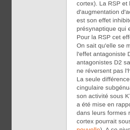
cortex). La RSP et
d'augmentation d'ac
est son effet inhib
présynaptique qui 
Pour la RSP cet ef
On sait qu'elle se 
l'effet antagoniste
antagonistes D2 sa
ne réversent pas l'
La seule différenc
cingulaire subgénu
son activité sous K
a été mise en rappo
dans leurs formes r
cortex pourrait sou
nouvelle
). A ce niv