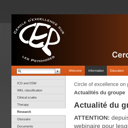
Welcome
Information
Education
ICD and DSM
Circle of excellence on
WKL classification
Actualités du groupe
Clinical scales
Actualité du g
Therapy
Research
ATTENTION:
depuis
Glossaire
webinaire pour les
Documents