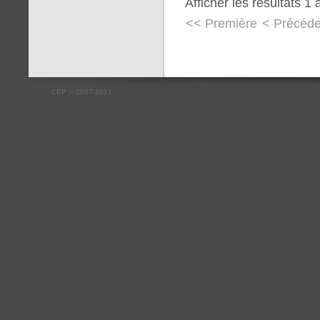
Afficher les résultats 1 
<< Première
< Précéde
CEP
©
2007-2021