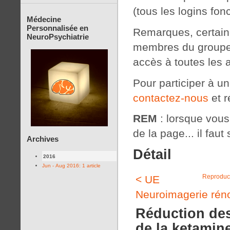
(tous les logins fon
Médecine
Personnalisée en
Remarques, certaine
NeuroPsychiatrie
membres du groupe 
accès à toutes les 
Pour participer à u
contactez-nous
et r
REM
: lorsque vous c
de la page... il faut 
Archives
Détail
2016
Jun - Aug 2016: 1 article
Reproducti
< UE
Neuroimagerie rén
Réduction des
de la ketamine