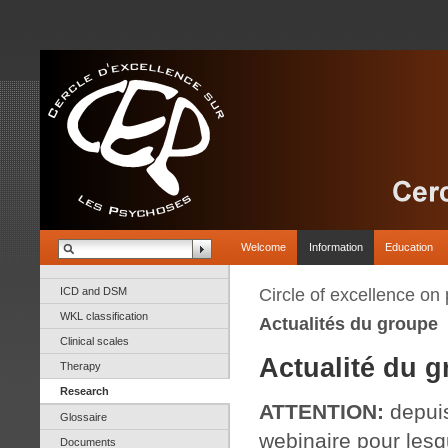
Welcome
Information
Education
ICD and DSM
Circle of excellence on
WKL classification
Actualités du groupe
Clinical scales
Actualité du g
Therapy
Research
ATTENTION:
depuis
Glossaire
webinaire pour les
Documents