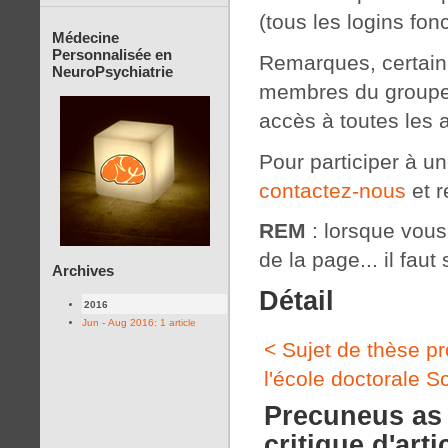
(tous les logins fon
Médecine
Personnalisée en
Remarques, certaine
NeuroPsychiatrie
membres du groupe 
accès à toutes les 
Pour participer à u
contactez-nous
et r
REM
: lorsque vous c
de la page... il faut 
Archives
Détail
2016
Jun - Aug 2016: 1 article
< Sujet de thèse p
l'école doctorale S
Precuneus as 
critique d'arti