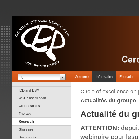
Welcome
Information
Education
ICD and DSM
Circle of excellence on
WKL classification
Actualités du groupe
Clinical scales
Actualité du g
Therapy
Research
ATTENTION:
depuis
Glossaire
webinaire pour les
Documents