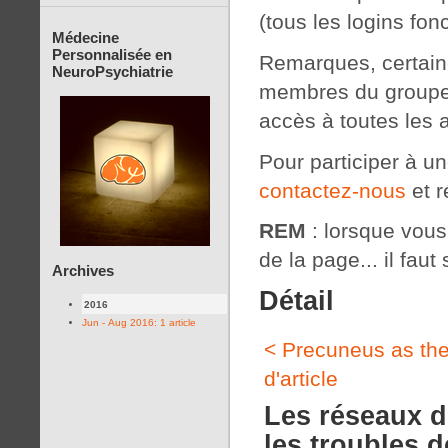
(tous les logins fon
Médecine
Personnalisée en
Remarques, certaine
NeuroPsychiatrie
membres du groupe 
accès à toutes les 
Pour participer à u
contactez-nous
et r
REM
: lorsque vous c
de la page... il faut 
Archives
Détail
2016
Jun - Aug 2016: 1 article
< Precuneus as the
d'article
Les réseaux d
les troubles 