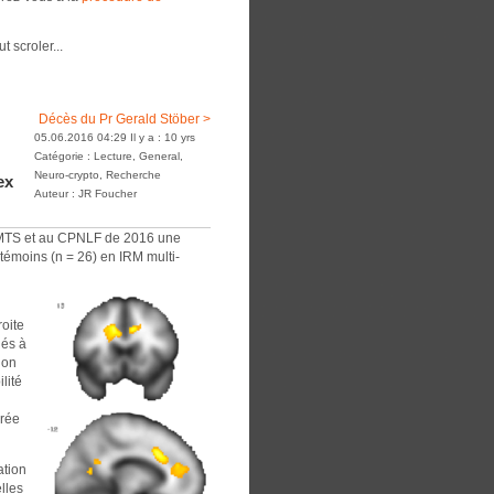
t scroler...
Décès du Pr Gerald Stöber >
05.06.2016 04:29 Il y a : 10 yrs
Catégorie : Lecture, General,
Neuro-crypto, Recherche
ex
Auteur : JR Foucher
a FMTS et au CPNLF de 2016 une
 témoins (n = 26) en IRM multi-
roite
iés à
ion
lité
urée
ation
elles