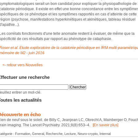
symptomatologiques serait un bon candidat pour expliquer la physiopathologie de 
catatonie périodique. Il existe en effet une bonne concordance entre les symptôme
spécifiques de ce phénotype et les symptômes rapportés en cas d’atteinte de cette
région (psychose, manifestations hyperkinétiques et akinétiques, tableau résiduel
d'apathie...).
Les corrélats fonctionnels d'une telle anomalie restent à évaluer, de même que la
spécificité de ces résultats par rapport au phénotype de cataphasie.
Roser et al. Etude exploratoire de la catatonie périodique en IRM multi-paramétriq
mémoire de M2 - juin 2016
<- retour vers Nouvelles
Effectuer une recherche
euillez entrer un mot-clé.
outes les actualités
Découverte en écho
ien de neuf sous le soleil. de Billy C, Jeanjean LC, Obrecht A, Mainberger O, Fouc
rain imaging. The Lancet Psychiatry. 2021;8(8):653–4.
[En savoir plus]
atégorie : Formation, General, Recherche, Lecture, Neuro-crypto, Internal