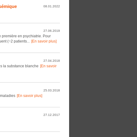
ysémique
08.01.2022
27.06.2019
e première en psychiatrie. Pour
uent (~2 patients...
[En savoir plus]
27.04.2018
ns la substance blanche
[En savoir
25.03.2018
s maladies
[En savoir plus]
27.12.2017