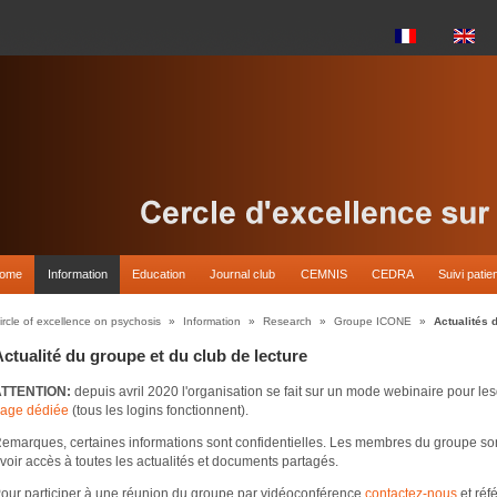
come
Information
Education
Journal club
CEMNIS
CEDRA
Suivi patie
ircle of excellence on psychosis
»
Information
»
Research
»
Groupe ICONE
»
Actualités 
ctualité du groupe et du club de lecture
ATTENTION:
depuis avril 2020 l'organisation se fait sur un mode webinaire pour le
age dédiée
(tous les logins fonctionnent).
emarques, certaines informations sont confidentielles. Les membres du groupe son
voir accès à toutes les actualités et documents partagés.
our participer à une réunion du groupe par vidéoconférence
contactez-nous
et réf