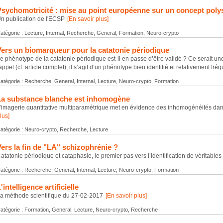
Psychomotricité : mise au point européenne sur un concept pol
n publication de l'ECSP
[En savoir plus]
atégorie : Lecture, Internal, Recherche, General, Formation, Neuro-crypto
Vers un biomarqueur pour la catatonie périodique
e phénotype de la catatonie périodique est-il en passe d’être validé ? Ce serait un
appel (cf. article complet), il s’agit d’un phénotype bien identifié et relativement fréq
atégorie : Recherche, General, Internal, Lecture, Neuro-crypto, Formation
La substance blanche est inhomogène
’imagerie quantitative multiparamétrique met en évidence des inhomogénéités da
lus]
atégorie : Neuro-crypto, Recherche, Lecture
ers la fin de "LA" schizophrénie ?
atatonie périodique et cataphasie, le premier pas vers l’identification de véritable
atégorie : Recherche, General, Internal, Lecture, Neuro-crypto, Formation
'intelligence artificielle
a méthode scientifique du 27-02-2017
[En savoir plus]
atégorie : Formation, General, Lecture, Neuro-crypto, Recherche