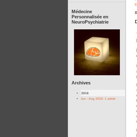
c
Médecine
Personnalisée en
D
NeuroPsychiatrie
Archives
2016
Jun - Aug 2016: 1 article