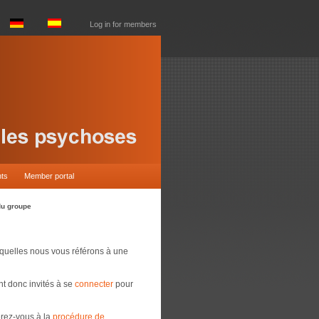
Log in for members
nts
Member portal
du groupe
squelles nous vous référons à une
t donc invités à se
connecter
pour
érez-vous à la
procédure de