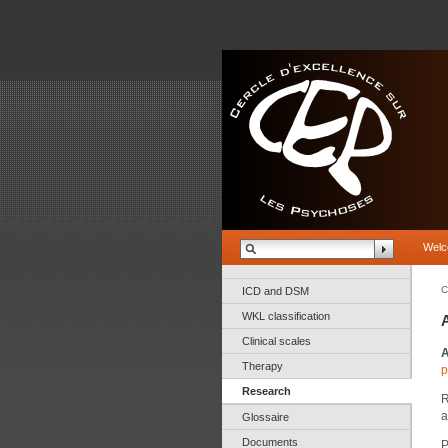
Wel
C
ICD and DSM
WKL classification
A
Clinical scales
Therapy
p
Research
R
a
Glossaire
Documents
P