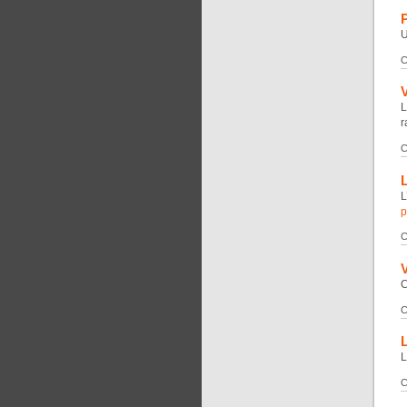
U
C
L
r
C
L
p
C
V
C
C
L
L
C