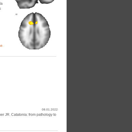
la
s
ue.
08.01.2022
her JR. Catatonia: from pathology to