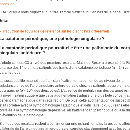
onnexion
.
REM
: lorsque vous cliquez sur un titre, l'article s'affiche tout en bas de la page... il fau
étail
< Traduction de l'ouvrage de référence sur les diagnostics différentiels
La catatonie périodique, une pathologie cingulaire ?
La catatonie périodique pourrait-elle être une pathologie du cort
cingulaire antérieure ?
L'étude connectC3 a livré des premiers résultats. Mathilde Roser a présenté à l
analyse des 14 premiers patients souffrants d'une catatonie périodique (n = 14) vs.
paramétrique.
La susceptibilité magnétique était significativement augmentée au niveau de la
substance grise de l'aire cingulaire antéro-dorsale chez les patients, aussi bien à d
qu'à gauche (p < 10⁻⁴ des deux côtés). L'absence de perturbation des paramètres l
la myélinisation suggère que cette augmentation traduise une plus forte concentrat
de fer paramagnétique dans cette région. De plus, cette augmentation de susceptibi
était corrélée avec la symptomatologie catatonique et déficitaire (p<0.05) sans être
corrélée à la symptomatologie dépressive, au traitement antipsychotique ou à la d
d’évolution de la pathologie.
Bien que ces résultats restent à confirmer sur une échantillon plus large, cette altér
bilatérale de l’aire cingulaire antéro-dorsale, corrélée statistiquement avec les éch