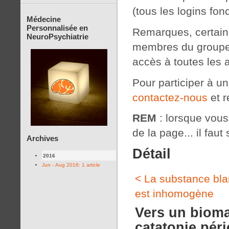
(tous les logins fon
Médecine
Personnalisée en
Remarques, certaine
NeuroPsychiatrie
membres du groupe 
accès à toutes les 
Pour participer à u
contactez-nous
et r
REM
: lorsque vous c
de la page... il faut 
Archives
Détail
2016
Jun - Aug 2016: 1 article
< La substance bl
est inhomogène
Vers un bioma
catatonie pér