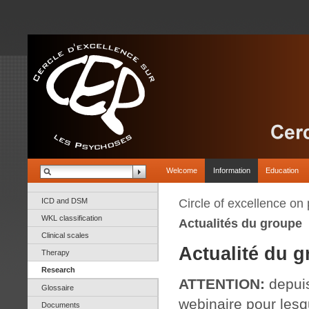
Welcome
Information
Education
ICD and DSM
Circle of excellence on
WKL classification
Actualités du groupe
Clinical scales
Actualité du g
Therapy
Research
ATTENTION:
depuis
Glossaire
webinaire pour les
Documents