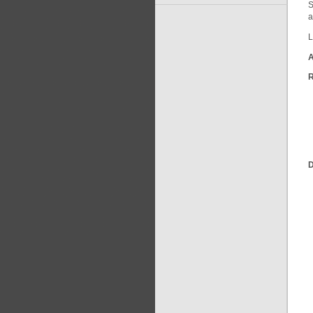
S
a
L
A
R
D