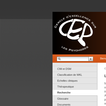
Bien
C
CIM et DSM
Classification de WKL
Echelles cliniques
N
Thérapeutique
r
i
Recherche
A
Glossaire
p
r
Documents