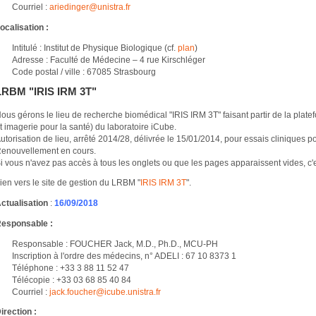
Courriel :
ariedinger@
unistra.fr
ocalisation :
Intitulé : Institut de Physique Biologique (cf.
plan
)
Adresse : Faculté de Médecine – 4 rue Kirschléger
Code postal / ville : 67085 Strasbourg
LRBM "IRIS IRM 3T"
ous gérons le lieu de recherche biomédical "IRIS IRM 3T" faisant partir de la plate
t imagerie pour la santé) du laboratoire iCube.
utorisation de lieu, arrêté 2014/28, délivrée le 15/01/2014, pour essais cliniques p
enouvellement en cours.
i vous n'avez pas accès à tous les onglets ou que les pages apparaissent vides, c'
ien vers le site de gestion du LRBM "
IRIS IRM 3T
".
ctualisation
:
16/09/2018
esponsable :
Responsable : FOUCHER Jack, M.D., Ph.D., MCU-PH
Inscription à l'ordre des médecins, n° ADELI : 67 10 8373 1
Téléphone : +33 3 88 11 52 47
Télécopie : +33 03 68 85 40 84
Courriel :
jack.foucher@
icube.unistra.fr
irection :