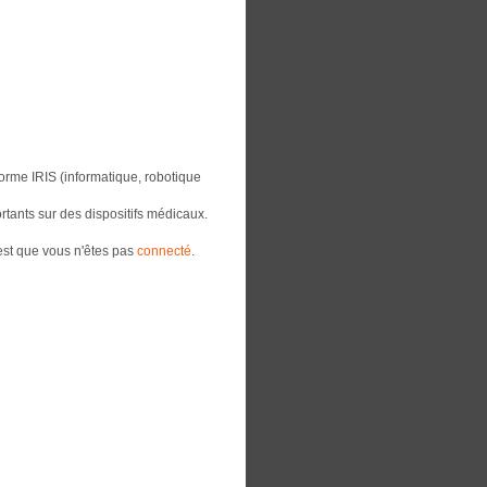
forme IRIS (informatique, robotique
ortants sur des dispositifs médicaux.
est que vous n'êtes pas
connecté
.