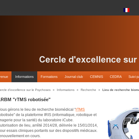
venue
Informations
Formations
Journal club
CEMNIS
CEDRA
Suivi p
ercle d'excellence sur le Psychoses
»
Informations
»
Recherche
»
Lieu de recherche biom
LRBM "rTMS robotisée"
ous gérons le lieu de recherche biomédical "
rTMS
obotisée" de la plateforme IRIS (informatique, robotique et
magerie pour la santé) du laboratoire iCube.
utorisation de lieu, arrêté 2014/28, délivrée le 15/01/2014,
our essais cliniques portants sur des dispositifs médicaux.
enouvellement en cours.