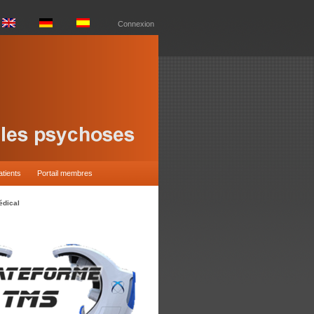
Connexion
atients
Portail membres
édical