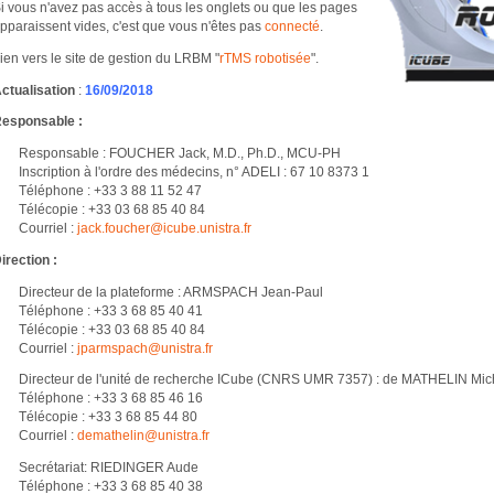
i vous n'avez pas accès à tous les onglets ou que les pages
pparaissent vides, c'est que vous n'êtes pas
connecté
.
ien vers le site de gestion du LRBM "
rTMS robotisée
".
ctualisation
:
16/09/2018
esponsable :
Responsable : FOUCHER Jack, M.D., Ph.D., MCU-PH
Inscription à l'ordre des médecins, n° ADELI : 67 10 8373 1
Téléphone : +33 3 88 11 52 47
Télécopie : +33 03 68 85 40 84
Courriel :
jack.foucher@
icube.unistra.fr
irection :
Directeur de la plateforme : ARMSPACH Jean-Paul
Téléphone : +33 3 68 85 40 41
Télécopie : +33 03 68 85 40 84
Courriel :
jparmspach@
unistra.fr
Directeur de l'unité de recherche ICube (CNRS UMR 7357) : de MATHELIN Mic
Téléphone : +33 3 68 85 46 16
Télécopie : +33 3 68 85 44 80
Courriel :
demathelin@
unistra.fr
Secrétariat: RIEDINGER Aude
Téléphone : +33 3 68 85 40 38