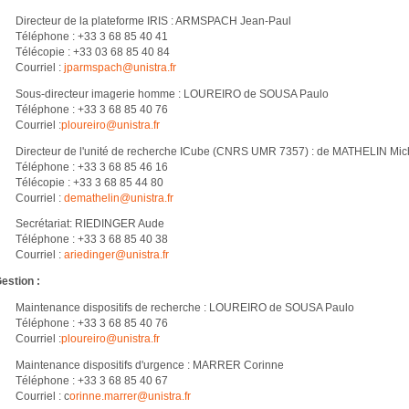
Directeur de la plateforme IRIS : ARMSPACH Jean-Paul
Téléphone : +33 3 68 85 40 41
Télécopie : +33 03 68 85 40 84
Courriel :
jparmspach@
unistra.fr
Sous-directeur imagerie homme : LOUREIRO de SOUSA Paulo
Téléphone : +33 3 68 85 40 76
Courriel :
ploureiro@
unistra.fr
Directeur de l'unité de recherche ICube (CNRS UMR 7357) : de MATHELIN Mic
Téléphone : +33 3 68 85 46 16
Télécopie : +33 3 68 85 44 80
Courriel :
demathelin@
unistra.fr
Secrétariat: RIEDINGER Aude
Téléphone : +33 3 68 85 40 38
Courriel :
ariedinger@
unistra.fr
estion :
Maintenance dispositifs de recherche : LOUREIRO de SOUSA Paulo
Téléphone : +33 3 68 85 40 76
Courriel :
ploureiro@
unistra.fr
Maintenance dispositifs d'urgence : MARRER Corinne
Téléphone : +33 3 68 85 40 67
Courriel : c
orinne.marrer@
unistra.fr